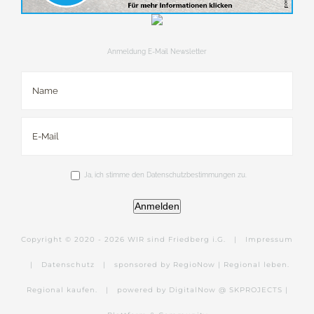
Anmeldung E-Mail Newsletter
Ja, ich stimme den Datenschutzbestimmungen zu.
Anmelden
Copyright © 2020 -
2026 WIR sind Friedberg i.G. |
Impressum
|
Datenschutz
|
sponsored by RegioNow | Regional leben.
Regional kaufen.
|
powered by DigitalNow @ SKPROJECTS |