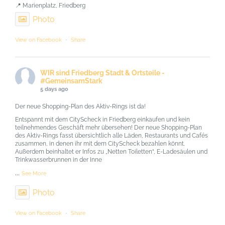
📍 Marienplatz, Friedberg
Photo
View on Facebook
·
Share
WIR sind Friedberg Stadt & Ortsteile -
#GemeinsamStark
5 days ago
Der neue Shopping-Plan des Aktiv-Rings ist da!
Entspannt mit dem CityScheck in Friedberg einkaufen und kein
teilnehmendes Geschäft mehr übersehen! Der neue Shopping-Plan
des Aktiv-Rings fasst übersichtlich alle Läden, Restaurants und Cafés
zusammen, in denen ihr mit dem CityScheck bezahlen könnt.
Außerdem beinhaltet er Infos zu „Netten Toiletten“, E-Ladesäulen und
Trinkwasserbrunnen in der Inne
...
See More
Photo
View on Facebook
·
Share