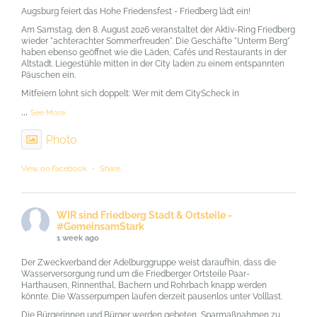
Augsburg feiert das Hohe Friedensfest - Friedberg lädt ein!
Am Samstag, den 8. August 2026 veranstaltet der Aktiv-Ring Friedberg
wieder "achterachter Sommerfreuden". Die Geschäfte "Unterm Berg"
haben ebenso geöffnet wie die Läden, Cafés und Restaurants in der
Altstadt. Liegestühle mitten in der City laden zu einem entspannten
Päuschen ein.
Mitfeiern lohnt sich doppelt: Wer mit dem CityScheck in
...
See More
Photo
View on Facebook
·
Share
WIR sind Friedberg Stadt & Ortsteile -
#GemeinsamStark
1 week ago
Der Zweckverband der Adelburggruppe weist daraufhin, dass die
Wasserversorgung rund um die Friedberger Ortsteile Paar-
Harthausen, Rinnenthal, Bachern und Rohrbach knapp werden
könnte. Die Wasserpumpen laufen derzeit pausenlos unter Volllast.
Die Bürgerinnen und Bürger werden gebeten, Sparmaßnahmen zu