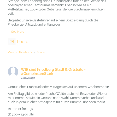
Strenge, dem Friedberg seine Gründung als Stadt an der Grenze des
oberbayerischen Territoriums verdankt. Ebenso war es ein
Wittelsbacher, Ludwig der Gebartete, der die Stadtmauer errichten
ließ.
Begleitet unsere Gästeführer auf einem Spaziergang durch die
Friedberger Altstadt und entlang der
...
See More
Photo
View on Facebook
·
Share
WIR sind Friedberg Stadt & Ortsteile -
#GemeinsamStark
4 days ago
Gemütliches Frühstück oder Mittagessen auf unserem Wochenmarkt!
Am Freitag gibt es wieder frische Weißwürste mit Breze oder Wiener
mit Semmel sowie ein Getränk nach Wahl. Kommt vorbei und stärkt
euch in gemütlicher Atmosphäre für euren Bummel über den Markt.
📅 immer freitags
🕖 7:00 – 13:00 Uhr