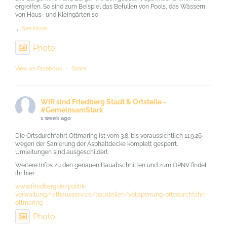
ergreifen. So sind zum Beispiel das Befüllen von Pools, das Wässern
von Haus- und Kleingärten so
...
See More
Photo
View on Facebook
·
Share
WIR sind Friedberg Stadt & Ortsteile -
#GemeinsamStark
1 week ago
Die Ortsdurchfahrt Ottmaring ist vom 3.8. bis voraussichtlich 11.9.26
wegen der Sanierung der Asphaltdecke komplett gesperrt.
Umleitungen sind ausgeschildert.
Weitere Infos zu den genauen Bauabschnitten und zum ÖPNV findet
ihr hier:
www.friedberg.de/politik-
verwaltung/rathausservice/baustellen/vollsperrung-ortsdurchfahrt-
ottmaring
Photo