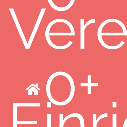
Vere
0
+
Einr