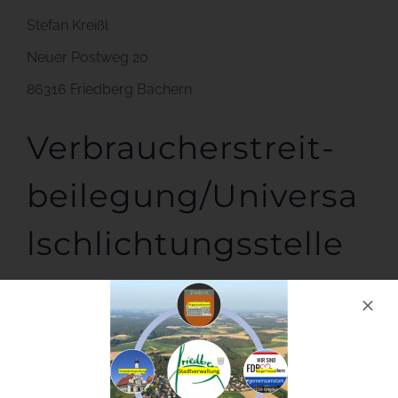
Stefan Kreißl
Neuer Postweg 20
86316 Friedberg Bachern
Verbraucher­streit­
beilegung/Universa
l­schlichtungs­stelle
Wir sind nicht bereit oder verpflichtet, an
Streitbeilegungsverfahren vor einer
Verbraucherschlichtungsstelle teilzunehmen.