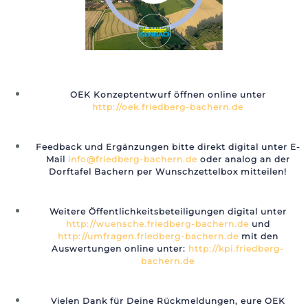
AKTUELLE BEVÖLKERUNGSSCHUTZ-WARNUNGEN
(AICHACH-FRIEDBERG)
OEK Konzeptentwurf öffnen online unter
http://oek.friedberg-bachern.de
Ein Fehler ist aufgetreten – der Feed funktioniert
Feedback und Ergänzungen bitte direkt digital unter E-
zurzeit nicht. Versuche es später noch einmal.
Mail
info@friedberg-bachern.de
oder analog an der
Dorftafel Bachern per Wunschzettelbox mitteilen!
Weitere Öffentlichkeitsbeteiligungen digital unter
http://wuensche.friedberg-bachern.de
und
http://umfragen.friedberg-bachern.de
mit den
Auswertungen online unter:
http://kpi.friedberg-
bachern.de
Vielen Dank für Deine Rückmeldungen, eure OEK