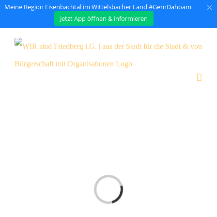
×
Meine Region Eisenbachtal im Wittelsbacher Land #GernDahoam
Jetzt App öffnen & informieren
Zum
Inhalt
springen
Laden...