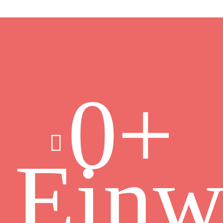
0
+
Einw