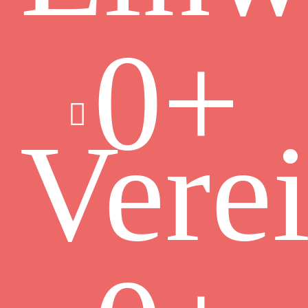
0
+
Vere