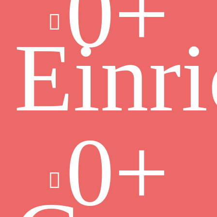
0
+
Einr
0
+