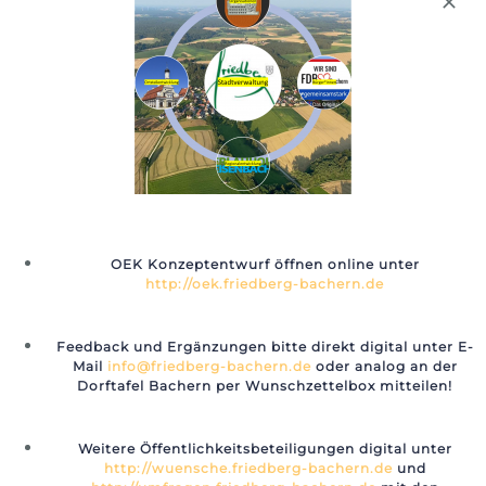
Für unseren Newsletter
anmelden
📅 Frühschoppentreff
📰 Vorschläge OEK Bachern
Bachern (Jung & Alt)
Wünsche (Bürgerbeteiligung)
OEK Konzeptentwurf öffnen online unter
http://oek.friedberg-bachern.de
Feedback und Ergänzungen bitte direkt digital unter E-
Mail
info@friedberg-bachern.de
oder analog an der
Details
Dorftafel Bachern per Wunschzettelbox mitteilen!
Datum:
Weitere Öffentlichkeitsbeteiligungen digital unter
http://wuensche.friedberg-bachern.de
und
6. Oktober 2024