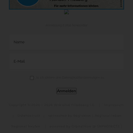
Anmeldung E-Mail Newsletter
Ja, ich stimme den Datenschutzbestimmungen zu.
Anmelden
Copyright © 2020 -
2026 WIR sind Friedberg i.G. |
Impressum
|
Datenschutz
|
sponsored by RegioNow | Regional leben.
Regional kaufen.
|
powered by DigitalNow @ SKPROJECTS |