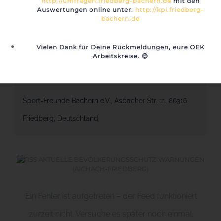
http://umfragen.friedberg-bachern.de
mit den
Auswertungen online unter:
http://kpi.friedberg-
Zeit:
bachern.de
13:00 - 18:00
Vielen Dank für Deine Rückmeldungen, eure OEK
Arbeitskreise.
😊
Veranstaltungsort
Sport-Freunde Bachern e.V., Asbacher Str. 11, 86316
Friedberg, Deutschland
AKTUELLE BEVÖLKERUNGSSCHUTZ-WARNUNGEN
(AICHACH-FRIEDBERG)
Ein Fehler ist aufgetreten – der Feed funktioniert
zurzeit nicht. Versuche es später noch einmal.