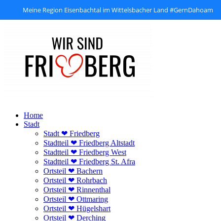
Meine Region Eisenbachtal im Wittelsbacher Land #GernDahoam
Zum
Inhalt
springen
Home
Stadt
Stadt ❤ Friedberg
Stadtteil ❤ Friedberg Altstadt
Stadtteil ❤ Friedberg West
Stadtteil ❤ Friedberg St. Afra
Ortsteil ❤ Bachern
Ortsteil ❤ Rohrbach
Ortsteil ❤ Rinnenthal
Ortsteil ❤ Ottmaring
Ortsteil ❤ Hügelshart
Ortsteil ❤ Derching