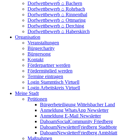
Dorfwettbewerb ⌂ Bachern
Dorfwettbewerb ⌂ Rohrbach
Dorfwettbewerb ⌂ Rinnenthal
Dorfwettbewerb ⌂ Ottmaring
Dorfwettbewerb ⌂ Derching
Dorfwettbewerb ⌂ Haberskirch
Organisation
Veranstaltungen
Bürgercharity
Bürgersong
Kontakt
Förderpartner werden
Fördermitglied werden
Termine eintragen
Login Stammtisch Virtuell
Login Arbeitskreis Virtuell
Meine Stadt
Petitionen
Bürgerbeteiligung Wittelsbacher Land
Anmeldung WhatsApp Newsletter
Anmeldung E-Mail Newsletter
DahoamSocialCommunity Friedberg
DahoamNewsletterFriedberg Stadtbote
DahoamNewsletterFriedberg Amtsblatt
Maßnahmen