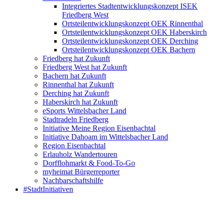
Integriertes Stadtentwicklungskonzept ISEK
Friedberg West
Ortsteilentwicklungskonzept OEK Rinnenthal
Ortsteilentwicklungskonzept OEK Haberskirch
Ortsteilentwicklungskonzept OEK Derching
Ortsteilentwicklungskonzept OEK Bachern
Friedberg hat Zukunft
Friedberg West hat Zukunft
Bachern hat Zukunft
Rinnenthal hat Zukunft
Derching hat Zukunft
Haberskirch hat Zukunft
eSports Wittelsbacher Land
Stadtradeln Friedberg
Initiative Meine Region Eisenbachtal
Initiative Dahoam im Wittelsbacher Land
Region Eisenbachtal
Erlauholz Wandertouren
Dorfflohmarkt & Food-To-Go
myheimat Bürgerreporter
Nachbarschaftshilfe
#StadtInitiativen