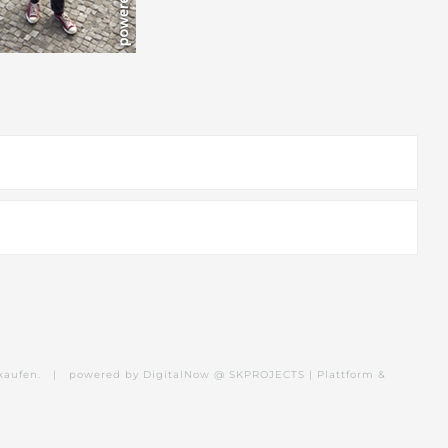
kaufen.
|
powered by DigitalNow @ SKPROJECTS | Plattform &