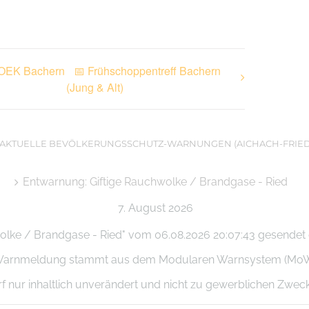
 (OEK Bachern
📅 Frühschoppentreff Bachern
(Jung & Alt)
AKTUELLE BEVÖLKERUNGSSCHUTZ-WARNUNGEN (AICHACH-FRIE
Entwarnung: Giftige Rauchwolke / Brandgase - Ried
7. August 2026
olke / Brandgase - Ried" vom 06.08.2026 20:07:43 gesendet du
se Warnmeldung stammt aus dem Modularen Warnsystem (Mo
arf nur inhaltlich unverändert und nicht zu gewerblichen Zwe