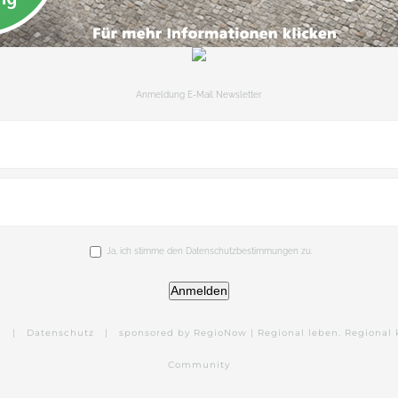
Anmeldung E-Mail Newsletter
Ja, ich stimme den Datenschutzbestimmungen zu.
Anmelden
m
|
Datenschutz
|
sponsored by RegioNow | Regional leben. Regional 
Community