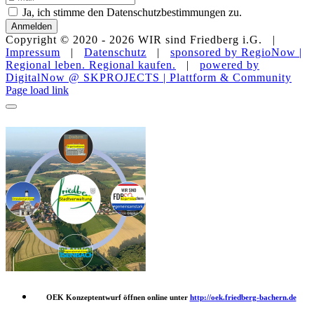
Ja, ich stimme den Datenschutzbestimmungen zu.
Anmelden
Copyright © 2020 -
2026 WIR sind Friedberg i.G. |
Impressum
|
Datenschutz
|
sponsored by RegioNow |
Regional leben. Regional kaufen.
|
powered by
DigitalNow @ SKPROJECTS | Plattform & Community
E-
WhatsApp
Facebook
Instagram
YouTube
Page load link
Mail
OEK Konzeptentwurf öffnen online unter
http://oek.friedberg-bachern.de