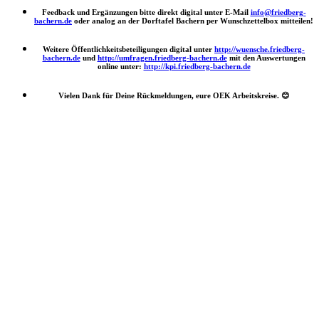
Feedback und Ergänzungen bitte direkt digital unter E-Mail
info@friedberg-
bachern.de
oder analog an der Dorftafel Bachern per Wunschzettelbox mitteilen!
Weitere Öffentlichkeitsbeteiligungen digital unter
http://wuensche.friedberg-
bachern.de
und
http://umfragen.friedberg-bachern.de
mit den Auswertungen
online unter:
http://kpi.friedberg-bachern.de
Vielen Dank für Deine Rückmeldungen, eure OEK Arbeitskreise.
😊
Nach
oben