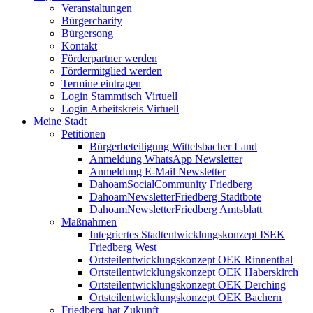
Veranstaltungen
Bürgercharity
Bürgersong
Kontakt
Förderpartner werden
Fördermitglied werden
Termine eintragen
Login Stammtisch Virtuell
Login Arbeitskreis Virtuell
Meine Stadt
Petitionen
Bürgerbeteiligung Wittelsbacher Land
Anmeldung WhatsApp Newsletter
Anmeldung E-Mail Newsletter
DahoamSocialCommunity Friedberg
DahoamNewsletterFriedberg Stadtbote
DahoamNewsletterFriedberg Amtsblatt
Maßnahmen
Integriertes Stadtentwicklungskonzept ISEK
Friedberg West
Ortsteilentwicklungskonzept OEK Rinnenthal
Ortsteilentwicklungskonzept OEK Haberskirch
Ortsteilentwicklungskonzept OEK Derching
Ortsteilentwicklungskonzept OEK Bachern
Friedberg hat Zukunft