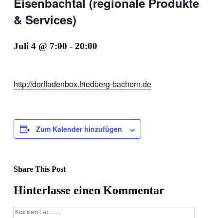
Eisenbachtal (regionale Produkte
& Services)
Juli 4 @ 7:00
-
20:00
http://dorfladenbox.friedberg-bachern.de
Zum Kalender hinzufügen
Share This Post
Facebook
X
LinkedIn
Pinterest
Hinterlasse einen Kommentar
Kommentar