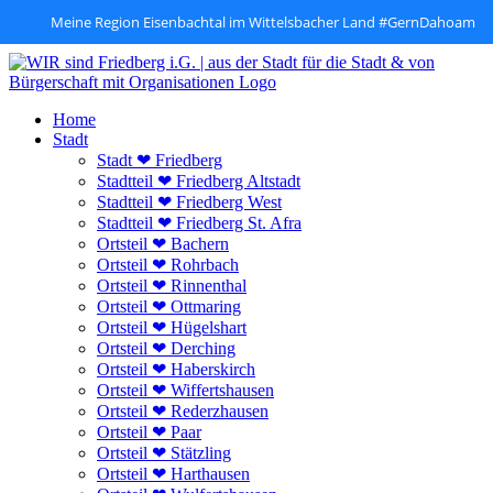
Meine Region Eisenbachtal im Wittelsbacher Land #GernDahoam
Zum
Inhalt
springen
Home
Stadt
Stadt ❤ Friedberg
Stadtteil ❤ Friedberg Altstadt
Stadtteil ❤ Friedberg West
Stadtteil ❤ Friedberg St. Afra
Ortsteil ❤ Bachern
Ortsteil ❤ Rohrbach
Ortsteil ❤ Rinnenthal
Ortsteil ❤ Ottmaring
Ortsteil ❤ Hügelshart
Ortsteil ❤ Derching
Ortsteil ❤ Haberskirch
Ortsteil ❤ Wiffertshausen
Ortsteil ❤ Rederzhausen
Ortsteil ❤ Paar
Ortsteil ❤ Stätzling
Ortsteil ❤ Harthausen