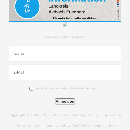
Anmeldung E-Mail Newsletter
Ja, ich stimme den Datenschutzbestimmungen zu.
Anmelden
Copyright © 2020 -
2026 WIR sind Friedberg i.G. |
Impressum
|
Datenschutz
|
sponsored by RegioNow | Regional leben.