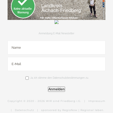
Anmeldung E-Mail Newsletter
Ja, ich stimme den Datenschutzbestimmungen zu.
Anmelden
Copyright © 2020 -
2026 WIR sind Friedberg i.G. |
Impressum
|
Datenschutz
|
sponsored by RegioNow | Regional leben.