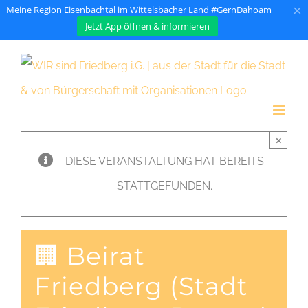
×
Meine Region Eisenbachtal im Wittelsbacher Land #GernDahoam
Jetzt App öffnen & informieren
Zum
Inhalt
springen
×
DIESE VERANSTALTUNG HAT BEREITS
STATTGEFUNDEN.
🏢 Beirat
Friedberg (Stadt