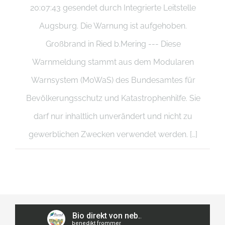
20:07:43 gesendet durch Integrierte Leitstelle
Augsburg. Die Warnung ist aufgehoben.
Großbrand in Ried b.Mering --- Diese
Warnmeldung stammt aus dem Modularen
Warnsystem (MoWaS) des Bundesamtes für
Bevölkerungsschutz und Katastrophenhilfe. Sie
darf nur inhaltlich unverändert und nicht zu
gewerblichen Zwecken verwendet werden. […]