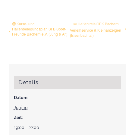
🧒 Kurse- und
📅 Helferkreis OEK Bachern
Hallenbelegungsplan SFB Sport-
Verleihservice & Kleinanzeigen
Freunde Bachern e.V. (Jung & Alt)
(Eisenbachtal)
Details
Datum:
Juni 30
Zeit:
19:00 - 22:00