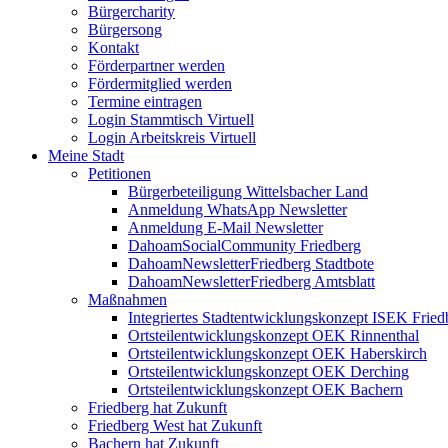
Bürgercharity
Bürgersong
Kontakt
Förderpartner werden
Fördermitglied werden
Termine eintragen
Login Stammtisch Virtuell
Login Arbeitskreis Virtuell
Meine Stadt
Petitionen
Bürgerbeteiligung Wittelsbacher Land
Anmeldung WhatsApp Newsletter
Anmeldung E-Mail Newsletter
DahoamSocialCommunity Friedberg
DahoamNewsletterFriedberg Stadtbote
DahoamNewsletterFriedberg Amtsblatt
Maßnahmen
Integriertes Stadtentwicklungskonzept ISEK Fried
Ortsteilentwicklungskonzept OEK Rinnenthal
Ortsteilentwicklungskonzept OEK Haberskirch
Ortsteilentwicklungskonzept OEK Derching
Ortsteilentwicklungskonzept OEK Bachern
Friedberg hat Zukunft
Friedberg West hat Zukunft
Bachern hat Zukunft