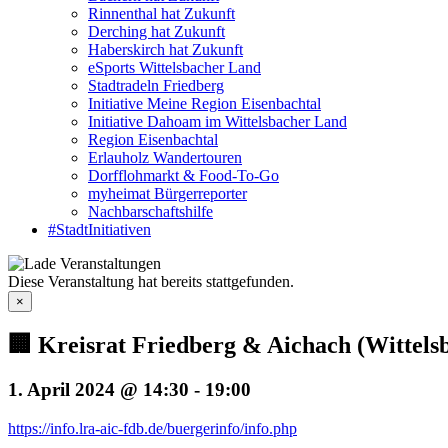
Rinnenthal hat Zukunft
Derching hat Zukunft
Haberskirch hat Zukunft
eSports Wittelsbacher Land
Stadtradeln Friedberg
Initiative Meine Region Eisenbachtal
Initiative Dahoam im Wittelsbacher Land
Region Eisenbachtal
Erlauholz Wandertouren
Dorfflohmarkt & Food-To-Go
myheimat Bürgerreporter
Nachbarschaftshilfe
#StadtInitiativen
Diese Veranstaltung hat bereits stattgefunden.
×
🏢 Kreisrat Friedberg & Aichach (Wittels
1. April 2024 @ 14:30
-
19:00
https://info.lra-aic-fdb.de/buergerinfo/info.php