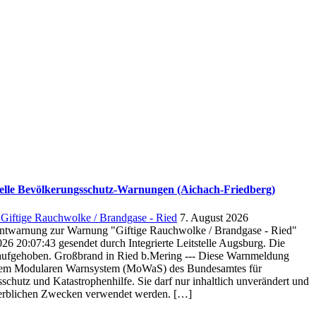
elle Bevölkerungsschutz-Warnungen (Aichach-Friedberg)
Giftige Rauchwolke / Brandgase - Ried
7. August 2026
 Entwarnung zur Warnung "Giftige Rauchwolke / Brandgase - Ried"
6 20:07:43 gesendet durch Integrierte Leitstelle Augsburg. Die
aufgehoben. Großbrand in Ried b.Mering --- Diese Warnmeldung
dem Modularen Warnsystem (MoWaS) des Bundesamtes für
chutz und Katastrophenhilfe. Sie darf nur inhaltlich unverändert und
erblichen Zwecken verwendet werden. […]