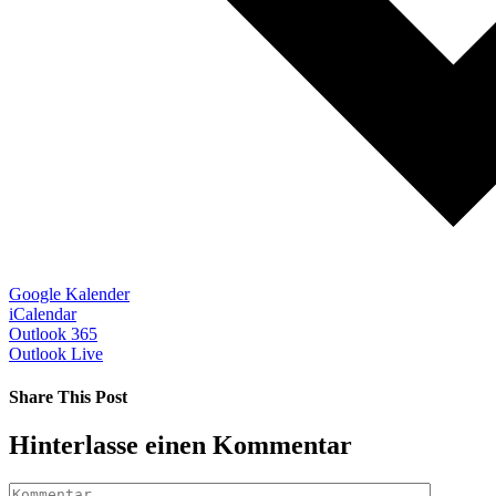
Google Kalender
iCalendar
Outlook 365
Outlook Live
Share This Post
Facebook
X
LinkedIn
Pinterest
Hinterlasse einen Kommentar
Kommentar