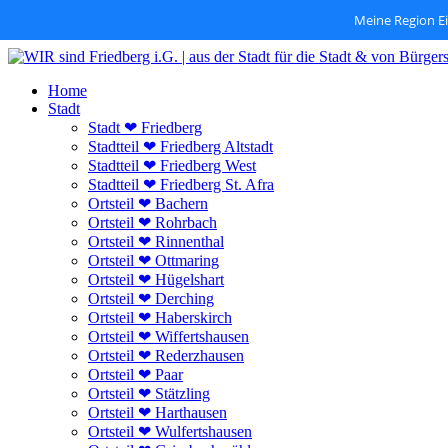
Meine Region E
Zum
Inhalt
Home
springen
Stadt
Stadt ❤ Friedberg
Stadtteil ❤ Friedberg Altstadt
Stadtteil ❤ Friedberg West
Stadtteil ❤ Friedberg St. Afra
Ortsteil ❤ Bachern
Ortsteil ❤ Rohrbach
Ortsteil ❤ Rinnenthal
Ortsteil ❤ Ottmaring
Ortsteil ❤ Hügelshart
Ortsteil ❤ Derching
Ortsteil ❤ Haberskirch
Ortsteil ❤ Wiffertshausen
Ortsteil ❤ Rederzhausen
Ortsteil ❤ Paar
Ortsteil ❤ Stätzling
Ortsteil ❤ Harthausen
Ortsteil ❤ Wulfertshausen