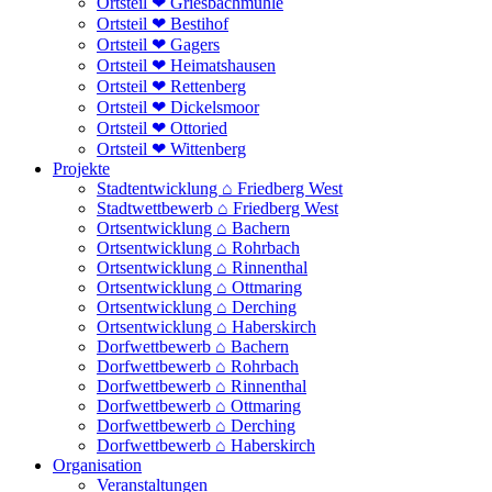
Ortsteil ❤ Griesbachmühle
Ortsteil ❤ Bestihof
Ortsteil ❤ Gagers
Ortsteil ❤ Heimatshausen
Ortsteil ❤ Rettenberg
Ortsteil ❤ Dickelsmoor
Ortsteil ❤ Ottoried
Ortsteil ❤ Wittenberg
Projekte
Stadtentwicklung ⌂ Friedberg West
Stadtwettbewerb ⌂ Friedberg West
Ortsentwicklung ⌂ Bachern
Ortsentwicklung ⌂ Rohrbach
Ortsentwicklung ⌂ Rinnenthal
Ortsentwicklung ⌂ Ottmaring
Ortsentwicklung ⌂ Derching
Ortsentwicklung ⌂ Haberskirch
Dorfwettbewerb ⌂ Bachern
Dorfwettbewerb ⌂ Rohrbach
Dorfwettbewerb ⌂ Rinnenthal
Dorfwettbewerb ⌂ Ottmaring
Dorfwettbewerb ⌂ Derching
Dorfwettbewerb ⌂ Haberskirch
Organisation
Veranstaltungen