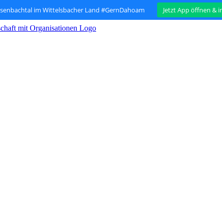
isenbachtal im Wittelsbacher Land #GernDahoam
Jetzt App öffnen & 