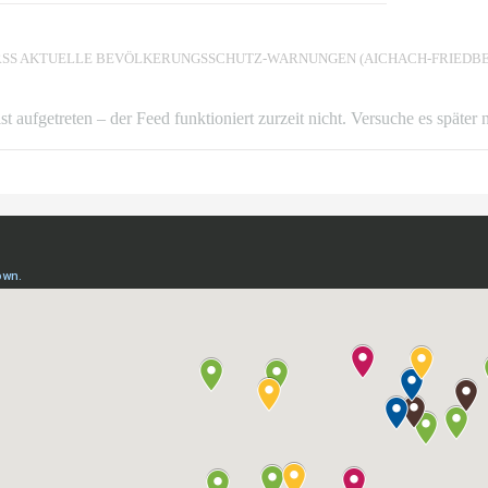
AKTUELLE BEVÖLKERUNGSSCHUTZ-WARNUNGEN (AICHACH-FRIEDBE
ist aufgetreten – der Feed funktioniert zurzeit nicht. Versuche es später