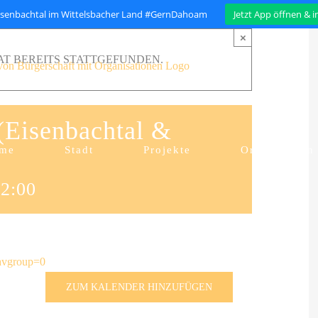
isenbachtal im Wittelsbacher Land #GernDahoam
Jetzt App öffnen & 
×
T BEREITS STATTGEFUNDEN.
 (Eisenbachtal &
me
Stadt
Projekte
Organisation
2:00
navgroup=0
ZUM KALENDER HINZUFÜGEN