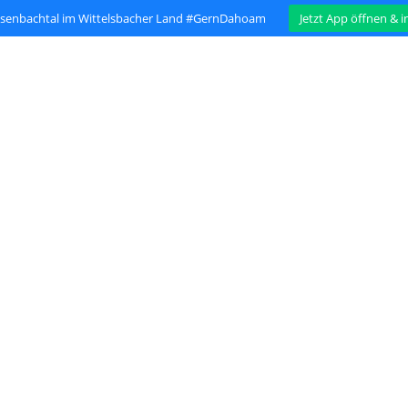
isenbachtal im Wittelsbacher Land #GernDahoam
Jetzt App öffnen & 