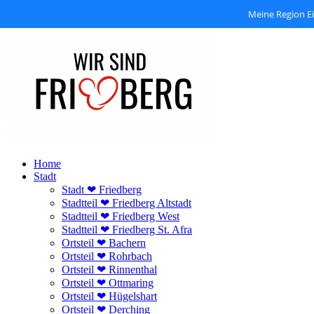
Meine Region E
Zum
Inhalt
springen
Home
Stadt
Stadt ❤ Friedberg
Stadtteil ❤ Friedberg Altstadt
Stadtteil ❤ Friedberg West
Stadtteil ❤ Friedberg St. Afra
Ortsteil ❤ Bachern
Ortsteil ❤ Rohrbach
Ortsteil ❤ Rinnenthal
Ortsteil ❤ Ottmaring
Ortsteil ❤ Hügelshart
Ortsteil ❤ Derching