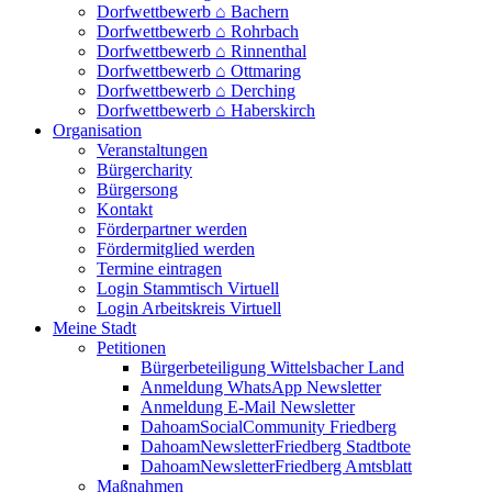
Dorfwettbewerb ⌂ Bachern
Dorfwettbewerb ⌂ Rohrbach
Dorfwettbewerb ⌂ Rinnenthal
Dorfwettbewerb ⌂ Ottmaring
Dorfwettbewerb ⌂ Derching
Dorfwettbewerb ⌂ Haberskirch
Organisation
Veranstaltungen
Bürgercharity
Bürgersong
Kontakt
Förderpartner werden
Fördermitglied werden
Termine eintragen
Login Stammtisch Virtuell
Login Arbeitskreis Virtuell
Meine Stadt
Petitionen
Bürgerbeteiligung Wittelsbacher Land
Anmeldung WhatsApp Newsletter
Anmeldung E-Mail Newsletter
DahoamSocialCommunity Friedberg
DahoamNewsletterFriedberg Stadtbote
DahoamNewsletterFriedberg Amtsblatt
Maßnahmen