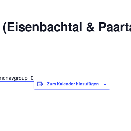
 (Eisenbachtal & Paart
p?smcnavgroup=0
Zum Kalender hinzufügen