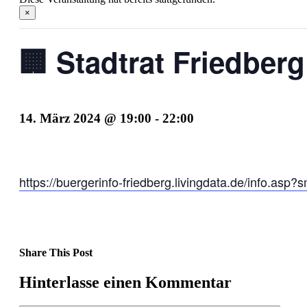
×
🏢 Stadtrat Friedberg
14. März 2024 @ 19:00
-
22:00
https://buergerinfo-friedberg.livingdata.de/info.as
Share This Post
Facebook
X
LinkedIn
Pinterest
Hinterlasse einen Kommentar