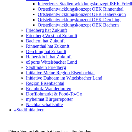
Integriertes Stadtentwicklungskonzept ISEK Fried
Ortsteilentwicklungskonzept OEK Rinnenthal
Ortsteilentwicklungskonzept OEK Haberskirch
Ortsteilentwicklungskonzept OEK Derching
Ortsteilentwicklungskonzept OEK Bachern
Friedberg hat Zukunft
Friedberg West hat Zukunft
Bachern hat Zukunft
Rinnenthal hat Zukunft
Derching hat Zukunft
Haberskirch hat Zukunft
eSports Wittelsbacher Land
Stadtradeln Friedberg
Initiative Meine Region Eisenbachtal
Initiative Dahoam im Wittelsbacher Land
Region Eisenbachtal
Erlauholz Wandertouren
Dorfflohmarkt & Food-To-Go
myheimat Bürgerreporter
Nachbarschaftshilfe
#StadtInitiativen
Diese Veranstaltung hat bereits stattgefunden.