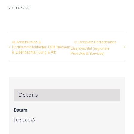
anmelden
📅 Arbeitskreise &
🍲 Dorfplatz Dorfladenbox
Dorfstammtischtreffen OEK Bachern
Eisenbachtal (regionale
& Eisenbachtal (Jung & Alt)
Produkte & Services)
Details
Datum:
Februar 28