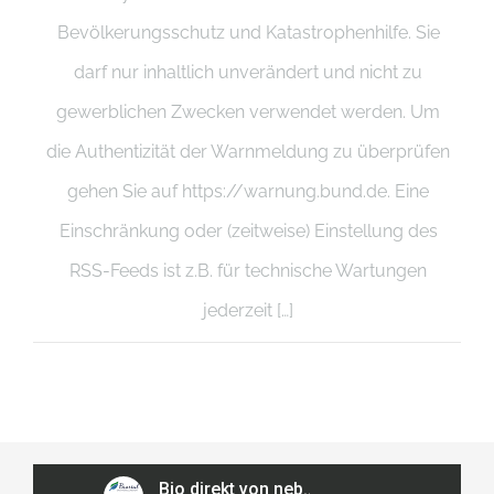
Bevölkerungsschutz und Katastrophenhilfe. Sie
darf nur inhaltlich unverändert und nicht zu
gewerblichen Zwecken verwendet werden. Um
die Authentizität der Warnmeldung zu überprüfen
gehen Sie auf https://warnung.bund.de. Eine
Einschränkung oder (zeitweise) Einstellung des
RSS-Feeds ist z.B. für technische Wartungen
jederzeit […]