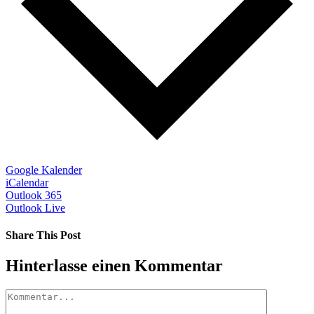
Google Kalender
iCalendar
Outlook 365
Outlook Live
Share This Post
Facebook
X
LinkedIn
Pinterest
Hinterlasse einen Kommentar
Kommentar