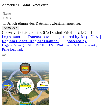
Anmeldung E-Mail Newsletter
Ja, ich stimme den Datenschutzbestimmungen zu.
Anmelden
Copyright © 2020 -
2026 WIR sind Friedberg i.G. |
Impressum
|
Datenschutz
|
sponsored by RegioNow |
Regional leben. Regional kaufen.
|
powered by
DigitalNow @ SKPROJECTS | Plattform & Community
E-
WhatsApp
Facebook
Instagram
YouTube
Page load link
Mail