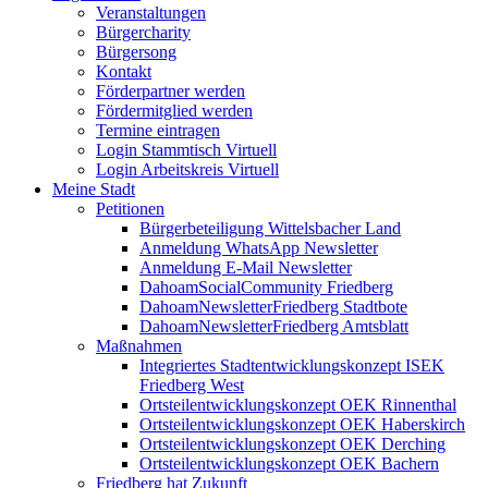
Veranstaltungen
Bürgercharity
Bürgersong
Kontakt
Förderpartner werden
Fördermitglied werden
Termine eintragen
Login Stammtisch Virtuell
Login Arbeitskreis Virtuell
Meine Stadt
Petitionen
Bürgerbeteiligung Wittelsbacher Land
Anmeldung WhatsApp Newsletter
Anmeldung E-Mail Newsletter
DahoamSocialCommunity Friedberg
DahoamNewsletterFriedberg Stadtbote
DahoamNewsletterFriedberg Amtsblatt
Maßnahmen
Integriertes Stadtentwicklungskonzept ISEK
Friedberg West
Ortsteilentwicklungskonzept OEK Rinnenthal
Ortsteilentwicklungskonzept OEK Haberskirch
Ortsteilentwicklungskonzept OEK Derching
Ortsteilentwicklungskonzept OEK Bachern
Friedberg hat Zukunft