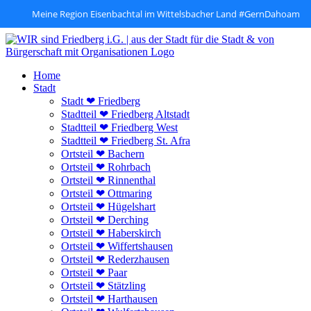
Meine Region Eisenbachtal im Wittelsbacher Land #GernDahoam
Zum
Inhalt
springen
Home
Stadt
Stadt ❤ Friedberg
Stadtteil ❤ Friedberg Altstadt
Stadtteil ❤ Friedberg West
Stadtteil ❤ Friedberg St. Afra
Ortsteil ❤ Bachern
Ortsteil ❤ Rohrbach
Ortsteil ❤ Rinnenthal
Ortsteil ❤ Ottmaring
Ortsteil ❤ Hügelshart
Ortsteil ❤ Derching
Ortsteil ❤ Haberskirch
Ortsteil ❤ Wiffertshausen
Ortsteil ❤ Rederzhausen
Ortsteil ❤ Paar
Ortsteil ❤ Stätzling
Ortsteil ❤ Harthausen