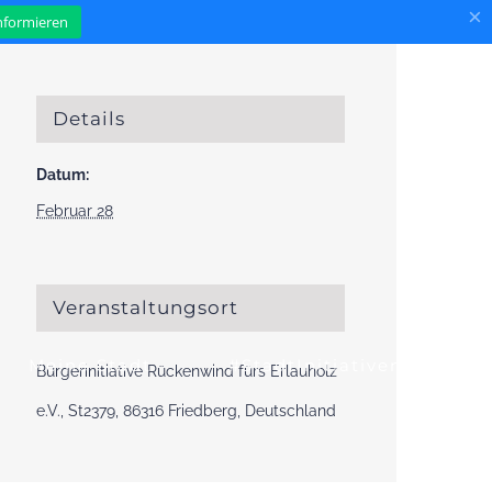
×
informieren
Details
Datum:
Februar 28
Veranstaltungsort
Meine Stadt
#StadtInitiativen
Bürgerinitiative Rückenwind fürs Erlauholz
e.V., St2379, 86316 Friedberg, Deutschland