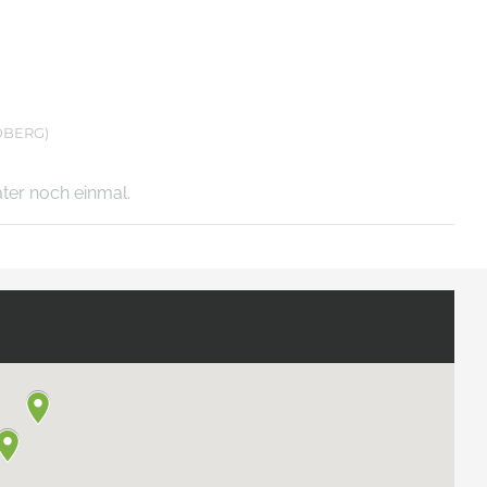
DBERG)
äter noch einmal.