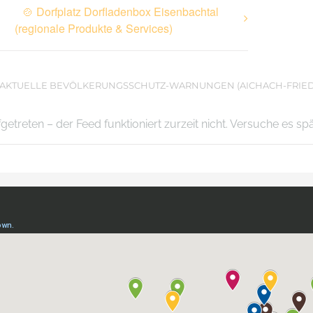
🍲 Dorfplatz Dorfladenbox Eisenbachtal
(regionale Produkte & Services)
AKTUELLE BEVÖLKERUNGSSCHUTZ-WARNUNGEN (AICHACH-FRIE
ufgetreten – der Feed funktioniert zurzeit nicht. Versuche es sp