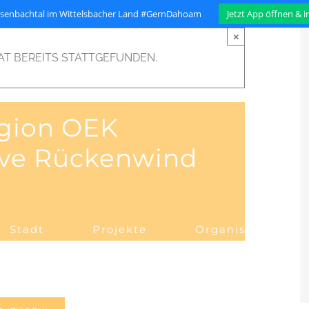
isenbachtal im Wittelsbacher Land #GernDahoam
Jetzt App öffnen & 
×
AT BEREITS STATTGEFUNDEN.
egion OEK
tive Rückenwind
Stadt
Projekte
Organisation