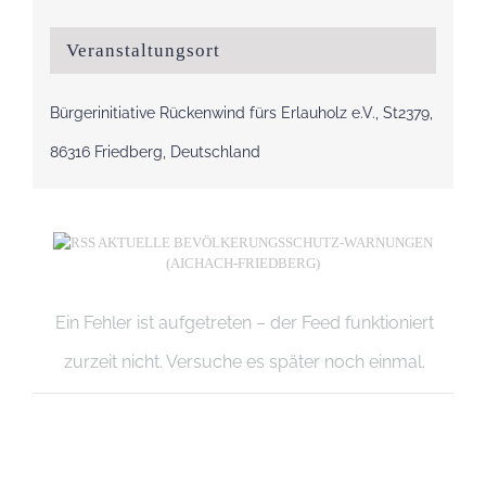
Veranstaltungsort
Bürgerinitiative Rückenwind fürs Erlauholz e.V., St2379,
86316 Friedberg, Deutschland
AKTUELLE BEVÖLKERUNGSSCHUTZ-WARNUNGEN
(AICHACH-FRIEDBERG)
Ein Fehler ist aufgetreten – der Feed funktioniert
zurzeit nicht. Versuche es später noch einmal.