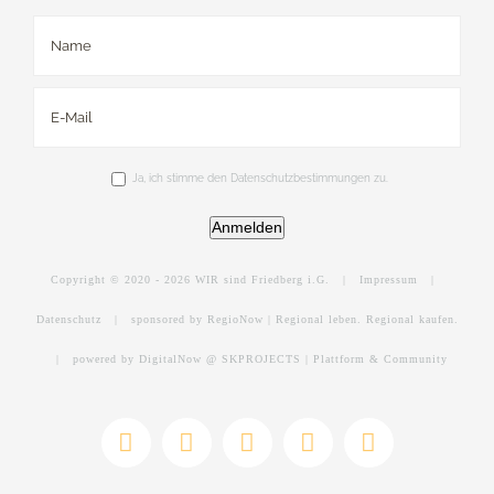
Ja, ich stimme den Datenschutzbestimmungen zu.
Anmelden
Copyright © 2020 -
2026 WIR sind Friedberg i.G. |
Impressum
|
Datenschutz
|
sponsored by RegioNow | Regional leben. Regional kaufen.
|
powered by DigitalNow @ SKPROJECTS | Plattform & Community
E-
WhatsApp
Facebook
Instagram
YouTube
Mail