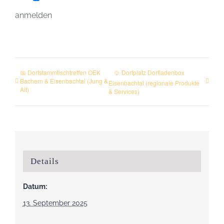
anmelden
📅 Dorfstammtischtreffen OEK
🍲 Dorfplatz Dorfladenbox
Bachern & Eisenbachtal (Jung &
Eisenbachtal (regionale Produkte
Alt)
& Services)
Details
Datum:
13. September 2025