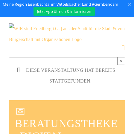
×
Meine Region Eisenbachtal im Wittelsbacher Land #GernDahoam
Jetzt App öffnen & informieren
Zum
Inhalt
springen
×
DIESE VERANSTALTUNG HAT BEREITS
STATTGEFUNDEN.
📅
BERATUNGSTHEKE