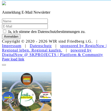
Anmeldung E-Mail Newsletter
Ja, ich stimme den Datenschutzbestimmungen zu.
Anmelden
Copyright © 2020 -
2026 WIR sind Friedberg i.G. |
Impressum
|
Datenschutz
|
sponsored by RegioNow |
Regional leben. Regional kaufen.
|
powered by
DigitalNow @ SKPROJECTS | Plattform & Community
E-
WhatsApp
Facebook
Instagram
YouTube
Page load link
Mail