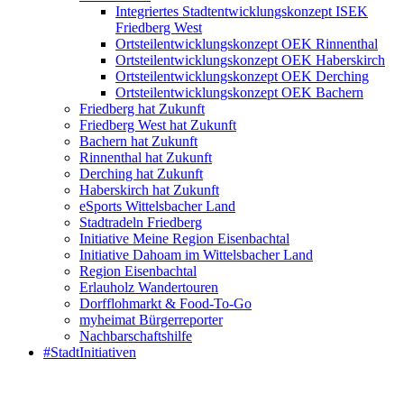
Integriertes Stadtentwicklungskonzept ISEK
Friedberg West
Ortsteilentwicklungskonzept OEK Rinnenthal
Ortsteilentwicklungskonzept OEK Haberskirch
Ortsteilentwicklungskonzept OEK Derching
Ortsteilentwicklungskonzept OEK Bachern
Friedberg hat Zukunft
Friedberg West hat Zukunft
Bachern hat Zukunft
Rinnenthal hat Zukunft
Derching hat Zukunft
Haberskirch hat Zukunft
eSports Wittelsbacher Land
Stadtradeln Friedberg
Initiative Meine Region Eisenbachtal
Initiative Dahoam im Wittelsbacher Land
Region Eisenbachtal
Erlauholz Wandertouren
Dorfflohmarkt & Food-To-Go
myheimat Bürgerreporter
Nachbarschaftshilfe
#StadtInitiativen