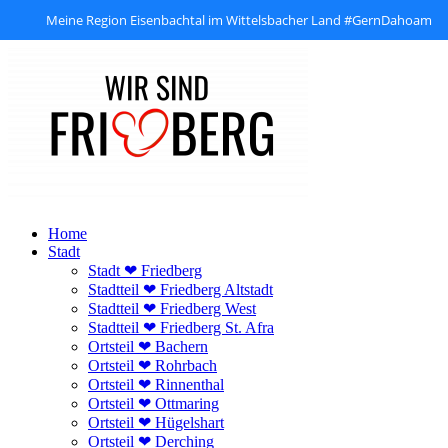
Meine Region Eisenbachtal im Wittelsbacher Land #GernDahoam
Zum
Inhalt
springen
Home
Stadt
Stadt ❤ Friedberg
Stadtteil ❤ Friedberg Altstadt
Stadtteil ❤ Friedberg West
Stadtteil ❤ Friedberg St. Afra
Ortsteil ❤ Bachern
Ortsteil ❤ Rohrbach
Ortsteil ❤ Rinnenthal
Ortsteil ❤ Ottmaring
Ortsteil ❤ Hügelshart
Ortsteil ❤ Derching