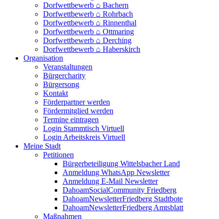
Dorfwettbewerb ⌂ Bachern
Dorfwettbewerb ⌂ Rohrbach
Dorfwettbewerb ⌂ Rinnenthal
Dorfwettbewerb ⌂ Ottmaring
Dorfwettbewerb ⌂ Derching
Dorfwettbewerb ⌂ Haberskirch
Organisation
Veranstaltungen
Bürgercharity
Bürgersong
Kontakt
Förderpartner werden
Fördermitglied werden
Termine eintragen
Login Stammtisch Virtuell
Login Arbeitskreis Virtuell
Meine Stadt
Petitionen
Bürgerbeteiligung Wittelsbacher Land
Anmeldung WhatsApp Newsletter
Anmeldung E-Mail Newsletter
DahoamSocialCommunity Friedberg
DahoamNewsletterFriedberg Stadtbote
DahoamNewsletterFriedberg Amtsblatt
Maßnahmen