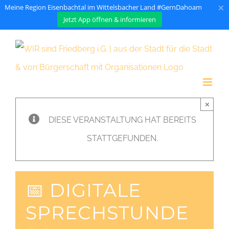
×
Meine Region Eisenbachtal im Wittelsbacher Land #GernDahoam
Jetzt App öffnen & informieren
Zum
Inhalt
springen
×
DIESE VERANSTALTUNG HAT BEREITS
STATTGEFUNDEN.
📅 DIGITALE
SPRECHSTUNDE