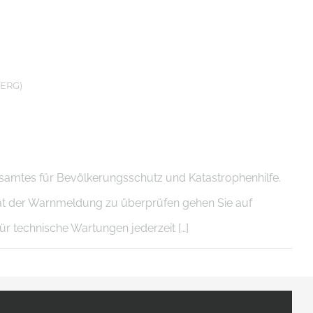
ERG)
mtes für Bevölkerungsschutz und Katastrophenhilfe.
tät der Warnmeldung zu überprüfen gehen Sie auf
ür technische Wartungen jederzeit […]