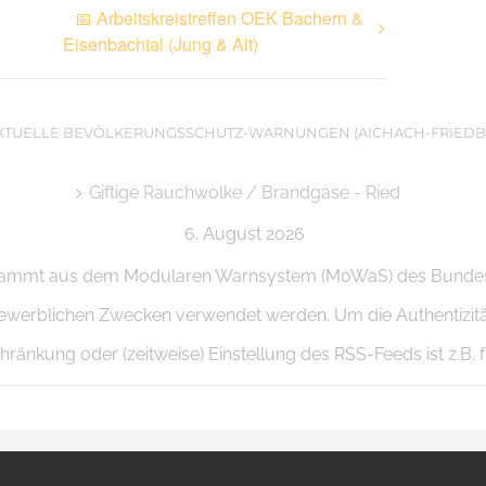
📅 Arbeitskreistreffen OEK Bachern &
Eisenbachtal (Jung & Alt)
KTUELLE BEVÖLKERUNGSSCHUTZ-WARNUNGEN (AICHACH-FRIEDB
Giftige Rauchwolke / Brandgase - Ried
6. August 2026
stammt aus dem Modularen Warnsystem (MoWaS) des Bundesa
zu gewerblichen Zwecken verwendet werden. Um die Authentizi
ränkung oder (zeitweise) Einstellung des RSS-Feeds ist z.B. f