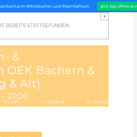
isenbachtal im Wittelsbacher Land #GernDahoam
Jetzt App öffnen & 
×
AT BEREITS STATTGEFUNDEN.
h- &
en OEK Bachern &
g & Alt)
-
21:00
Stadt
Projekte
Organisation