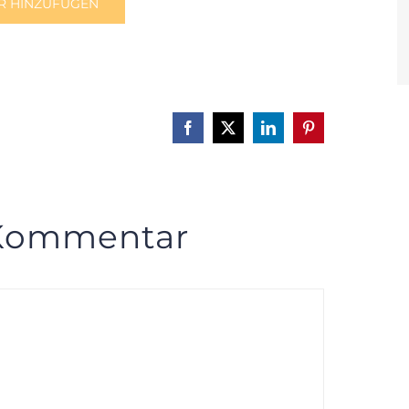
R HINZUFÜGEN
Facebook
X
LinkedIn
Pinterest
 Kommentar