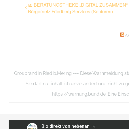
📅 BERATUNGSTHEKE „DIGITAL ZUSAMMEN“
Bürgernetz Friedberg Services (Senioren)
A
Großbrand in Ried b.Mering --- Diese Warnmeldung 
Sie darf nur inhaltlich unverändert und nicht 
https://warnung.bund.de. Eine Einsch