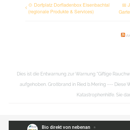
🍲 Dorfplatz Dorfladenbox Eisenbachtal
📅 
(regionale Produkte & Services)
Garte
A
Dies ist die Entwarnung zur Warnung "Giftige Rauchw
aufgehoben. Großbrand in Ried b.Mering --- Die
Katastrophenhilfe. Sie d