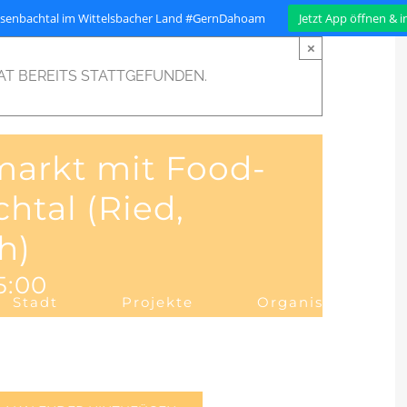
isenbachtal im Wittelsbacher Land #GernDahoam
Jetzt App öffnen & 
×
AT BEREITS STATTGEFUNDEN.
markt mit Food-
htal (Ried,
h)
5:00
Stadt
Projekte
Organisation