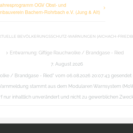
Jahresprogramm OGV Obst- und
nbauverein Bachern-Rohrbach e.V. (Jung & Alt)
KTUELLE BEVÖLKERUNGSSCHUTZ-WARNUNGEN (AICHACH-FRIEDB
Entwarnung: Giftige Rauchwolke / Brandgase - Ried
7. August 2026
olke / Brandgase - Ried" vom 06.08.2026 20:07:43 gesendet du
se Warnmeldung stammt aus dem Modularen Warnsystem (Mo
arf nur inhaltlich unverändert und nicht zu gewerblichen Zwe