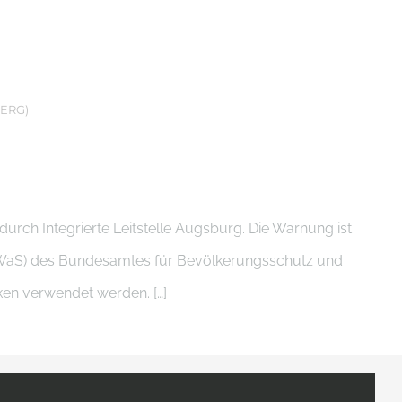
ERG)
rch Integrierte Leitstelle Augsburg. Die Warnung ist
WaS) des Bundesamtes für Bevölkerungsschutz und
cken verwendet werden. […]