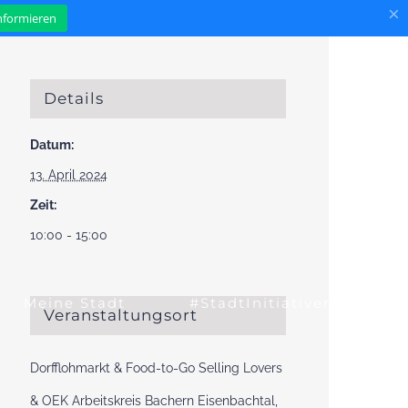
×
informieren
Details
Datum:
13. April 2024
Zeit:
10:00 - 15:00
Meine Stadt
#StadtInitiativen
Veranstaltungsort
Dorfflohmarkt & Food-to-Go Selling Lovers
& OEK Arbeitskreis Bachern Eisenbachtal,