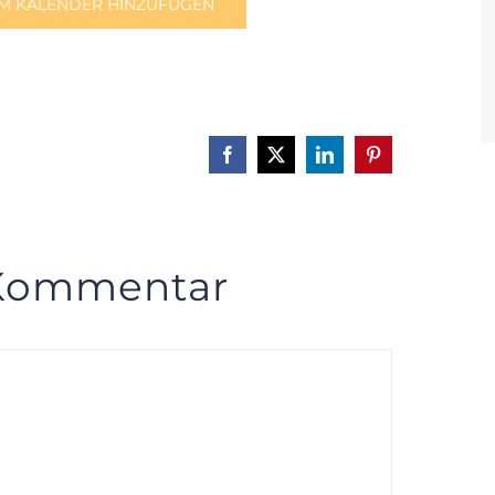
M KALENDER HINZUFÜGEN
Facebook
X
LinkedIn
Pinterest
 Kommentar