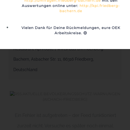
http://umfragen.friedberg-bachern.de
mit den
Auswertungen online unter:
http://kpi.friedberg-
10:00 - 12:00
bachern.de
Vielen Dank für Deine Rückmeldungen, eure OEK
Veranstaltungsort
Arbeitskreise.
😊
Restaurant Aphrodite | Wirtshaus am Hochberg
Bachern, Asbacher Str. 11, 86316 Friedberg,
Deutschland
AKTUELLE BEVÖLKERUNGSSCHUTZ-WARNUNGEN
(AICHACH-FRIEDBERG)
Ein Fehler ist aufgetreten – der Feed funktioniert
zurzeit nicht. Versuche es später noch einmal.