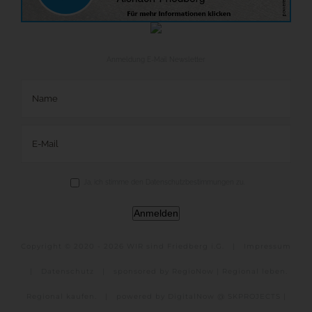
Anmeldung E-Mail Newsletter
Ja, ich stimme den Datenschutzbestimmungen zu.
Anmelden
Copyright © 2020 -
2026 WIR sind Friedberg i.G. |
Impressum
|
Datenschutz
|
sponsored by RegioNow | Regional leben.
Regional kaufen.
|
powered by DigitalNow @ SKPROJECTS |