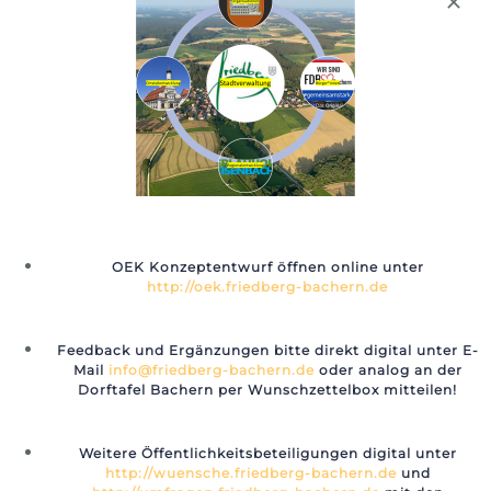
anmelden
⚽ Fußball Spieltag SFB Sport-
⛪ Gottesdienste der Pfarrei
Freunde Bachern e.V. (Jung &
Ottmaring-Bachern-Rohrbach
Alt)
(Jung & Alt)
OEK Konzeptentwurf öffnen online unter
http://oek.friedberg-bachern.de
Details
Feedback und Ergänzungen bitte direkt digital unter E-
Mail
info@friedberg-bachern.de
oder analog an der
Dorftafel Bachern per Wunschzettelbox mitteilen!
Datum:
19. Mai 2024
Weitere Öffentlichkeitsbeteiligungen digital unter
http://wuensche.friedberg-bachern.de
und
Zeit: