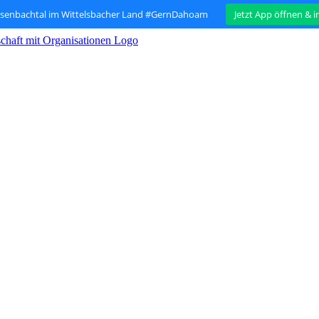
isenbachtal im Wittelsbacher Land #GernDahoam
Jetzt App öffnen & 