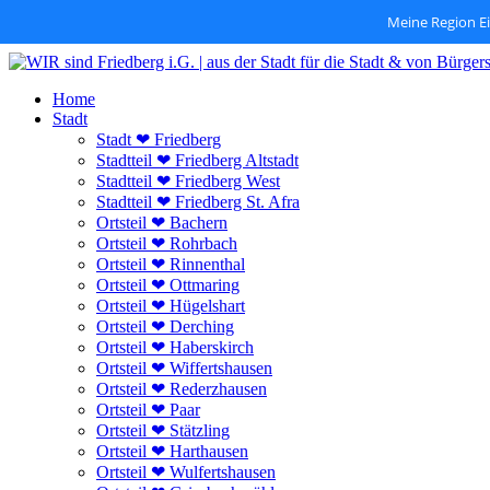
Meine Region E
Zum
Inhalt
Home
springen
Stadt
Stadt ❤ Friedberg
Stadtteil ❤ Friedberg Altstadt
Stadtteil ❤ Friedberg West
Stadtteil ❤ Friedberg St. Afra
Ortsteil ❤ Bachern
Ortsteil ❤ Rohrbach
Ortsteil ❤ Rinnenthal
Ortsteil ❤ Ottmaring
Ortsteil ❤ Hügelshart
Ortsteil ❤ Derching
Ortsteil ❤ Haberskirch
Ortsteil ❤ Wiffertshausen
Ortsteil ❤ Rederzhausen
Ortsteil ❤ Paar
Ortsteil ❤ Stätzling
Ortsteil ❤ Harthausen
Ortsteil ❤ Wulfertshausen