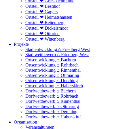
Ortsteil ❤ Griesbachmühle
Ortsteil ❤ Bestihof
Ortsteil ❤ Gagers
Ortsteil ❤ Heimatshausen
Ortsteil ❤ Rettenberg
Ortsteil ❤ Dickelsmoor
Ortsteil ❤ Ottoried
Ortsteil ❤ Wittenberg
Projekte
Stadtentwicklung ⌂ Friedberg West
Stadtwettbewerb ⌂ Friedberg West
Ortsentwicklung ⌂ Bachern
Ortsentwicklung ⌂ Rohrbach
Ortsentwicklung ⌂ Rinnenthal
Ortsentwicklung ⌂ Ottmaring
Ortsentwicklung ⌂ Derching
Ortsentwicklung ⌂ Haberskirch
Dorfwettbewerb ⌂ Bachern
Dorfwettbewerb ⌂ Rohrbach
Dorfwettbewerb ⌂ Rinnenthal
Dorfwettbewerb ⌂ Ottmaring
Dorfwettbewerb ⌂ Derching
Dorfwettbewerb ⌂ Haberskirch
Organisation
Veranstaltungen