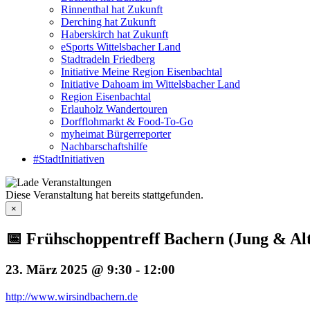
Rinnenthal hat Zukunft
Derching hat Zukunft
Haberskirch hat Zukunft
eSports Wittelsbacher Land
Stadtradeln Friedberg
Initiative Meine Region Eisenbachtal
Initiative Dahoam im Wittelsbacher Land
Region Eisenbachtal
Erlauholz Wandertouren
Dorfflohmarkt & Food-To-Go
myheimat Bürgerreporter
Nachbarschaftshilfe
#StadtInitiativen
Diese Veranstaltung hat bereits stattgefunden.
×
📅 Frühschoppentreff Bachern (Jung & Alt
23. März 2025 @ 9:30
-
12:00
http://www.wirsindbachern.de