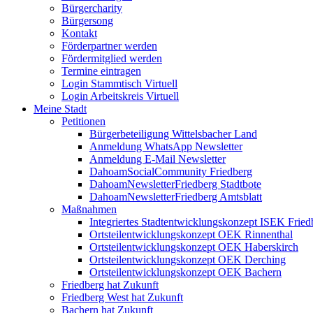
Bürgercharity
Bürgersong
Kontakt
Förderpartner werden
Fördermitglied werden
Termine eintragen
Login Stammtisch Virtuell
Login Arbeitskreis Virtuell
Meine Stadt
Petitionen
Bürgerbeteiligung Wittelsbacher Land
Anmeldung WhatsApp Newsletter
Anmeldung E-Mail Newsletter
DahoamSocialCommunity Friedberg
DahoamNewsletterFriedberg Stadtbote
DahoamNewsletterFriedberg Amtsblatt
Maßnahmen
Integriertes Stadtentwicklungskonzept ISEK Fried
Ortsteilentwicklungskonzept OEK Rinnenthal
Ortsteilentwicklungskonzept OEK Haberskirch
Ortsteilentwicklungskonzept OEK Derching
Ortsteilentwicklungskonzept OEK Bachern
Friedberg hat Zukunft
Friedberg West hat Zukunft
Bachern hat Zukunft