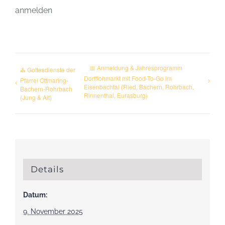
anmelden
📅 Anmeldung & Jahresprogramm
⛪ Gottesdienste der
Dorfflohmarkt mit Food-To-Go im
Pfarrei Ottmaring-
Eisenbachtal (Ried, Bachern, Rohrbach,
Bachern-Rohrbach
Rinnenthal, Eurasburg)
(Jung & Alt)
Details
Datum:
9. November 2025