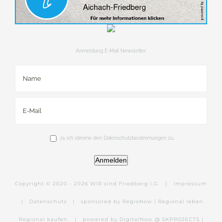
Anmeldung E-Mail Newsletter
Ja, ich stimme den Datenschutzbestimmungen zu.
Anmelden
Copyright © 2020 -
2026 WIR sind Friedberg i.G. |
Impressum
|
Datenschutz
|
sponsored by RegioNow | Regional leben.
Regional kaufen.
|
powered by DigitalNow @ SKPROJECTS |