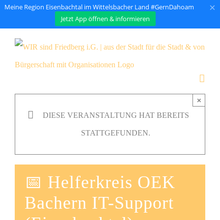
×
Meine Region Eisenbachtal im Wittelsbacher Land #GernDahoam
Jetzt App öffnen & informieren
Zum
Inhalt
springen
×
DIESE VERANSTALTUNG HAT BEREITS
STATTGEFUNDEN.
📅 Helferkreis OEK
Bachern IT-Support