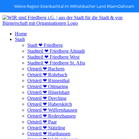
Meine Region Eisenbachtal im Wittelsbacher Land #GernDahoam
Zum
Inhalt
springen
Home
Stadt
Stadt ❤ Friedberg
Stadtteil ❤ Friedberg Altstadt
Stadtteil ❤ Friedberg West
Stadtteil ❤ Friedberg St. Afra
Ortsteil ❤ Bachern
Ortsteil ❤ Rohrbach
Ortsteil ❤ Rinnenthal
Ortsteil ❤ Ottmaring
Ortsteil ❤ Hügelshart
Ortsteil ❤ Derching
Ortsteil ❤ Haberskirch
Ortsteil ❤ Wiffertshausen
Ortsteil ❤ Rederzhausen
Ortsteil ❤ Paar
Ortsteil ❤ Stätzling
Ortsteil ❤ Harthausen