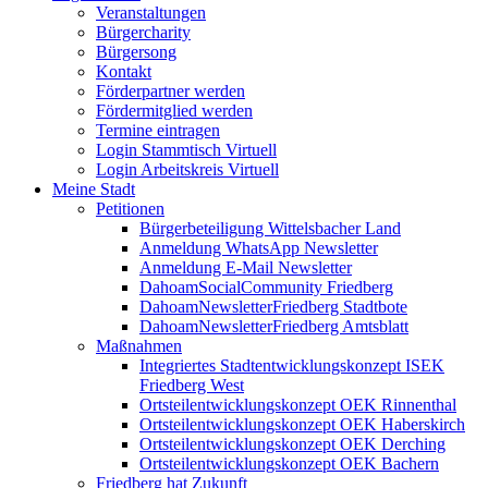
Veranstaltungen
Bürgercharity
Bürgersong
Kontakt
Förderpartner werden
Fördermitglied werden
Termine eintragen
Login Stammtisch Virtuell
Login Arbeitskreis Virtuell
Meine Stadt
Petitionen
Bürgerbeteiligung Wittelsbacher Land
Anmeldung WhatsApp Newsletter
Anmeldung E-Mail Newsletter
DahoamSocialCommunity Friedberg
DahoamNewsletterFriedberg Stadtbote
DahoamNewsletterFriedberg Amtsblatt
Maßnahmen
Integriertes Stadtentwicklungskonzept ISEK
Friedberg West
Ortsteilentwicklungskonzept OEK Rinnenthal
Ortsteilentwicklungskonzept OEK Haberskirch
Ortsteilentwicklungskonzept OEK Derching
Ortsteilentwicklungskonzept OEK Bachern
Friedberg hat Zukunft