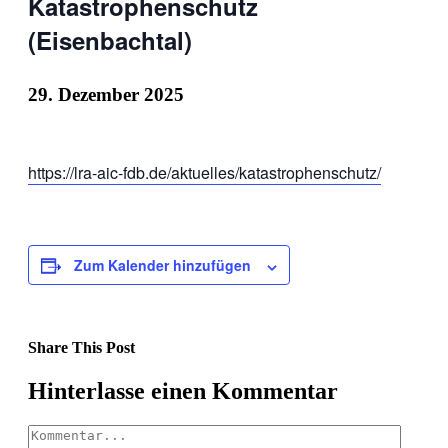
Katastrophenschutz
(Eisenbachtal)
29. Dezember 2025
https://lra-aic-fdb.de/aktuelles/katastrophenschutz/
Zum Kalender hinzufügen
Share This Post
Facebook
X
LinkedIn
Pinterest
Hinterlasse einen Kommentar
Kommentar