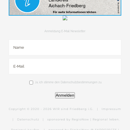
Anmeldung E-Mail Newsletter
Ja, ich stimme den Datenschutzbestimmungen zu.
Anmelden
Copyright © 2020 -
2026 WIR sind Friedberg i.G. |
Impressum
|
Datenschutz
|
sponsored by RegioNow | Regional leben.
Regional kaufen.
|
powered by DigitalNow @ SKPROJECTS |