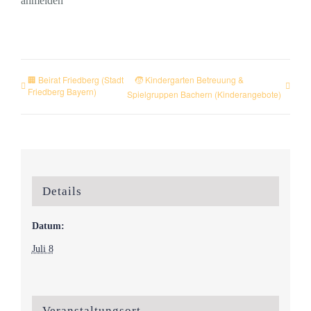
anmelden
🏢 Beirat Friedberg (Stadt
🧒 Kindergarten Betreuung &
Friedberg Bayern)
Spielgruppen Bachern (Kinderangebote)
Details
Datum:
Juli 8
Veranstaltungsort