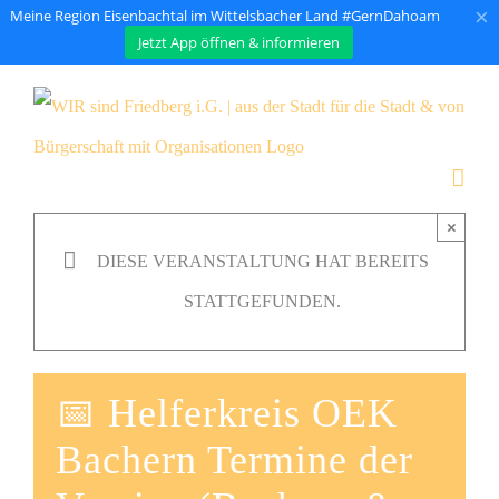
×
Meine Region Eisenbachtal im Wittelsbacher Land #GernDahoam
Jetzt App öffnen & informieren
Zum
Inhalt
springen
×
DIESE VERANSTALTUNG HAT BEREITS
STATTGEFUNDEN.
📅 Helferkreis OEK
Bachern Termine der