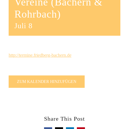
Vereine (Bachern &
Rohrbach)
Juli 8
http://termine.friedberg-bachern.de
ZUM KALENDER HINZUFÜGEN
Share This Post