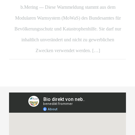
b.Mering --- Diese Warnmeldung stammt aus dem
Modularen Warnsystem (MoWaS) des Bundesamtes für
Bevölkerungsschutz und Katastrophenhilfe. Sie darf nur
inhaltlich unverändert und nicht zu gewerblichen
Zwecken verwendet werden. […]