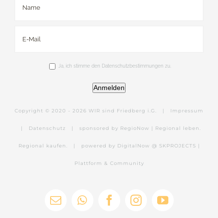
Ja, ich stimme den Datenschutzbestimmungen zu.
Anmelden
Copyright © 2020 -
2026 WIR sind Friedberg i.G. |
Impressum
|
Datenschutz
|
sponsored by RegioNow | Regional leben.
Regional kaufen.
|
powered by DigitalNow @ SKPROJECTS |
Plattform & Community
E-
WhatsApp
Facebook
Instagram
YouTube
Mail