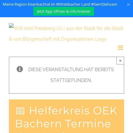
×
Meine Region Eisenbachtal im Wittelsbacher Land #GernDahoam
Jetzt App öffnen & informieren
Zum
Inhalt
springen
×
DIESE VERANSTALTUNG HAT BEREITS
STATTGEFUNDEN.
📅 Helferkreis OEK
Bachern Termine