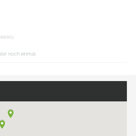
DBERG)
äter noch einmal.