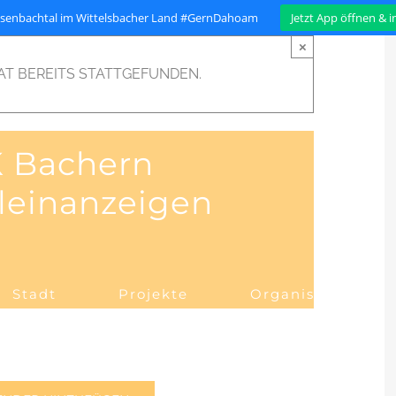
isenbachtal im Wittelsbacher Land #GernDahoam
Jetzt App öffnen & 
×
AT BEREITS STATTGEFUNDEN.
K Bachern
Kleinanzeigen
Stadt
Projekte
Organisation