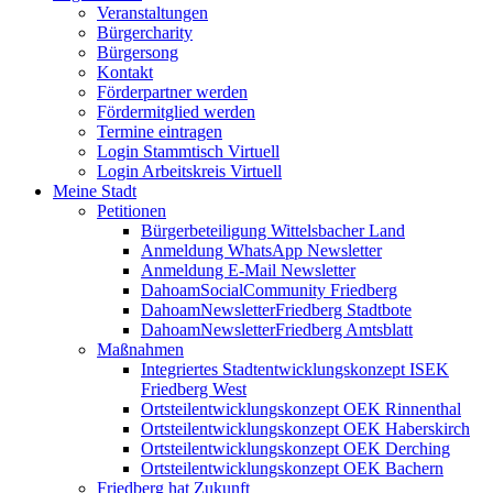
Veranstaltungen
Bürgercharity
Bürgersong
Kontakt
Förderpartner werden
Fördermitglied werden
Termine eintragen
Login Stammtisch Virtuell
Login Arbeitskreis Virtuell
Meine Stadt
Petitionen
Bürgerbeteiligung Wittelsbacher Land
Anmeldung WhatsApp Newsletter
Anmeldung E-Mail Newsletter
DahoamSocialCommunity Friedberg
DahoamNewsletterFriedberg Stadtbote
DahoamNewsletterFriedberg Amtsblatt
Maßnahmen
Integriertes Stadtentwicklungskonzept ISEK
Friedberg West
Ortsteilentwicklungskonzept OEK Rinnenthal
Ortsteilentwicklungskonzept OEK Haberskirch
Ortsteilentwicklungskonzept OEK Derching
Ortsteilentwicklungskonzept OEK Bachern
Friedberg hat Zukunft