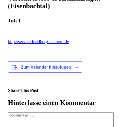
(Eisenbachtal)
Juli 1
http://service.friedberg-bachern.de
Zum Kalender hinzufügen
Share This Post
Facebook
X
LinkedIn
Pinterest
Hinterlasse einen Kommentar
Kommentar