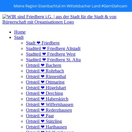
Meine Region Eisenbachtal im Wittelsbacher Land #GernDahoam
Zum
Inhalt
springen
Home
Stadt
Stadt ❤ Friedberg
Stadtteil ❤ Friedberg Altstadt
Stadtteil ❤ Friedberg West
Stadtteil ❤ Friedberg St. Afra
Ortsteil ❤ Bachern
Ortsteil ❤ Rohrbach
Ortsteil ❤ Rinnenthal
Ortsteil ❤ Ottmaring
Ortsteil ❤ Hügelshart
Ortsteil ❤ Derching
Ortsteil ❤ Haberskirch
Ortsteil ❤ Wiffertshausen
Ortsteil ❤ Rederzhausen
Ortsteil ❤ Paar
Ortsteil ❤ Stätzling
Ortsteil ❤ Harthausen