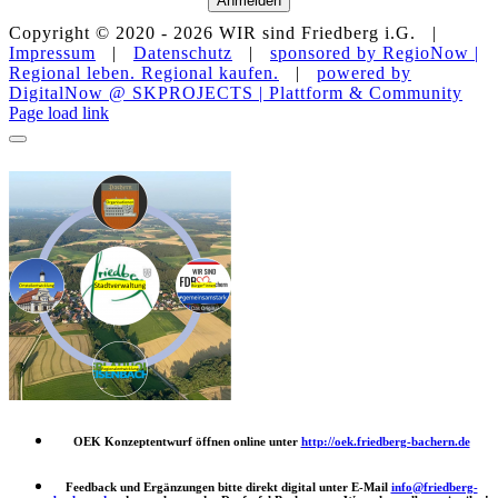
Anmelden
Copyright © 2020 -
2026 WIR sind Friedberg i.G. |
Impressum
|
Datenschutz
|
sponsored by RegioNow |
Regional leben. Regional kaufen.
|
powered by
DigitalNow @ SKPROJECTS | Plattform & Community
E-
WhatsApp
Facebook
Instagram
YouTube
Page load link
Mail
OEK Konzeptentwurf öffnen online unter
http://oek.friedberg-bachern.de
Feedback und Ergänzungen bitte direkt digital unter E-Mail
info@friedberg-