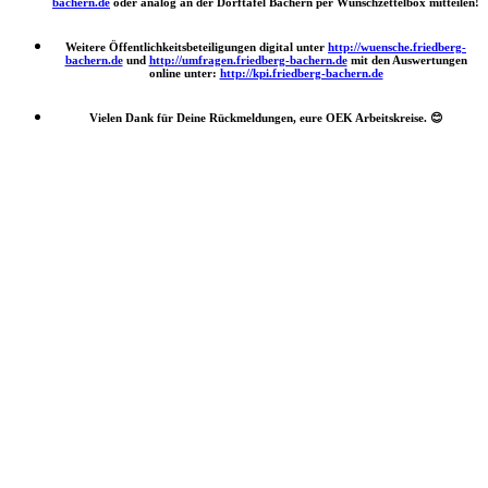
bachern.de
oder analog an der Dorftafel Bachern per Wunschzettelbox mitteilen!
Weitere Öffentlichkeitsbeteiligungen digital unter
http://wuensche.friedberg-
bachern.de
und
http://umfragen.friedberg-bachern.de
mit den Auswertungen
online unter:
http://kpi.friedberg-bachern.de
Vielen Dank für Deine Rückmeldungen, eure OEK Arbeitskreise.
😊
Nach
oben