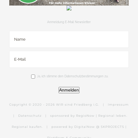
Anmeldung E-Mail Newsletter
Ja, ich stimme den Datenschutzbestimmungen zu.
Anmelden
Copyright © 2020 -
2026 WIR sind Friedberg i.G. |
Impressum
|
Datenschutz
|
sponsored by RegioNow | Regional leben.
Regional kaufen.
|
powered by DigitalNow @ SKPROJECTS |
Plattform & Community