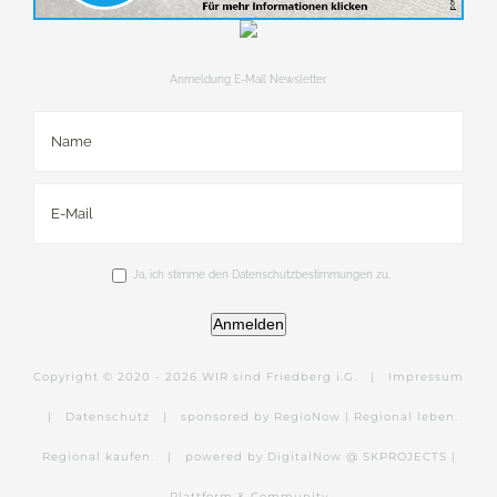
Anmeldung E-Mail Newsletter
Ja, ich stimme den Datenschutzbestimmungen zu.
Anmelden
Copyright © 2020 -
2026 WIR sind Friedberg i.G. |
Impressum
|
Datenschutz
|
sponsored by RegioNow | Regional leben.
Regional kaufen.
|
powered by DigitalNow @ SKPROJECTS |
Plattform & Community