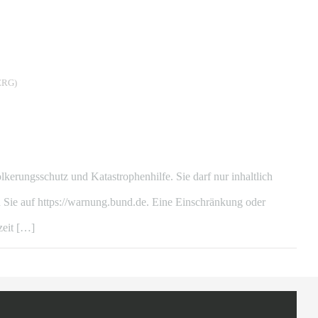
RG)
ungsschutz und Katastrophenhilfe. Sie darf nur inhaltlich
Sie auf https://warnung.bund.de. Eine Einschränkung oder
zeit […]