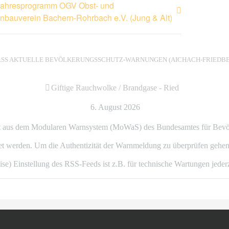
Jahresprogramm OGV Obst- und
nbauverein Bachern-Rohrbach e.V. (Jung & Alt)
AKTUELLE BEVÖLKERUNGSSCHUTZ-WARNUNGEN (AICHACH-FRIEDBE
Giftige Rauchwolke / Brandgase - Ried
6. August 2026
 aus dem Modularen Warnsystem (MoWaS) des Bundesamtes für Bevölker
 werden. Um die Authentizität der Warnmeldung zu überprüfen gehen 
ise) Einstellung des RSS-Feeds ist z.B. für technische Wartungen jeder