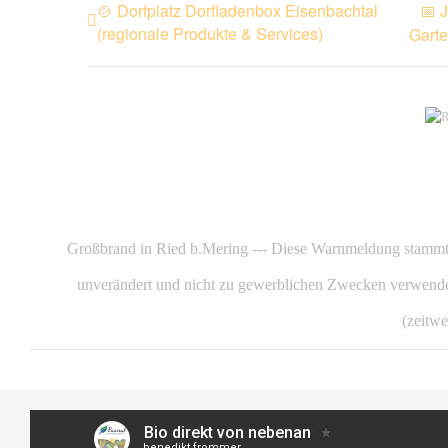
🍲 Dorfplatz Dorfladenbox Eisenbachtal
📅 
(regionale Produkte & Services)
Garte
Großbrand in Ried b.Mering --- Diese Warnmeldung stammt
unverändert und nicht zu gewerblichen Zwecken verwendet
(zeitwe