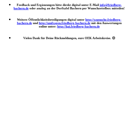
Feedback und Ergänzungen bitte direkt digital unter E-Mail
info@friedberg-
bachern.de
oder analog an der Dorftafel Bachern per Wunschzettelbox mitteilen!
Weitere Öffentlichkeitsbeteiligungen digital unter
http://wuensche.friedberg-
bachern.de
und
http://umfragen.friedberg-bachern.de
mit den Auswertungen
online unter:
http://kpi.friedberg-bachern.de
Vielen Dank für Deine Rückmeldungen, eure OEK Arbeitskreise.
😊
Nach
oben