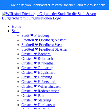
Meine Region Eisenbachtal im Wittelsbacher Land #GernDahoam
Zum
Inhalt
springen
Home
Stadt
Stadt ❤ Friedberg
Stadtteil ❤ Friedberg Altstadt
Stadtteil ❤ Friedberg West
Stadtteil ❤ Friedberg St. Afra
Ortsteil ❤ Bachern
Ortsteil ❤ Rohrbach
Ortsteil ❤ Rinnenthal
Ortsteil ❤ Ottmaring
Ortsteil ❤ Hügelshart
Ortsteil ❤ Derching
Ortsteil ❤ Haberskirch
Ortsteil ❤ Wiffertshausen
Ortsteil ❤ Rederzhausen
Ortsteil ❤ Paar
Ortsteil ❤ Stätzling
Ortsteil ❤ Harthausen