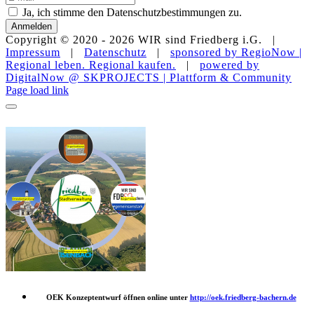
Ja, ich stimme den Datenschutzbestimmungen zu.
Anmelden
Copyright © 2020 -
2026 WIR sind Friedberg i.G. |
Impressum
|
Datenschutz
|
sponsored by RegioNow |
Regional leben. Regional kaufen.
|
powered by
DigitalNow @ SKPROJECTS | Plattform & Community
E-
WhatsApp
Facebook
Instagram
YouTube
Page load link
Mail
OEK Konzeptentwurf öffnen online unter
http://oek.friedberg-bachern.de