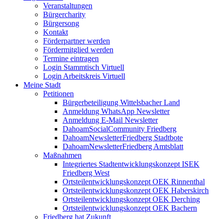
Veranstaltungen
Bürgercharity
Bürgersong
Kontakt
Förderpartner werden
Fördermitglied werden
Termine eintragen
Login Stammtisch Virtuell
Login Arbeitskreis Virtuell
Meine Stadt
Petitionen
Bürgerbeteiligung Wittelsbacher Land
Anmeldung WhatsApp Newsletter
Anmeldung E-Mail Newsletter
DahoamSocialCommunity Friedberg
DahoamNewsletterFriedberg Stadtbote
DahoamNewsletterFriedberg Amtsblatt
Maßnahmen
Integriertes Stadtentwicklungskonzept ISEK
Friedberg West
Ortsteilentwicklungskonzept OEK Rinnenthal
Ortsteilentwicklungskonzept OEK Haberskirch
Ortsteilentwicklungskonzept OEK Derching
Ortsteilentwicklungskonzept OEK Bachern
Friedberg hat Zukunft