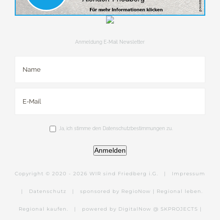
Anmeldung E-Mail Newsletter
Ja, ich stimme den Datenschutzbestimmungen zu.
Anmelden
Copyright © 2020 -
2026 WIR sind Friedberg i.G. |
Impressum
|
Datenschutz
|
sponsored by RegioNow | Regional leben.
Regional kaufen.
|
powered by DigitalNow @ SKPROJECTS |