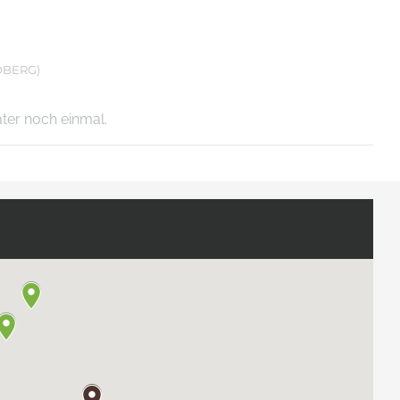
DBERG)
äter noch einmal.