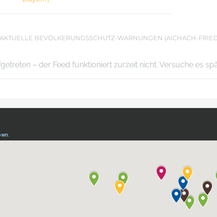
AKTUELLE BEVÖLKERUNGSSCHUTZ-WARNUNGEN (AICHACH-FRIE
ufgetreten – der Feed funktioniert zurzeit nicht. Versuche es sp