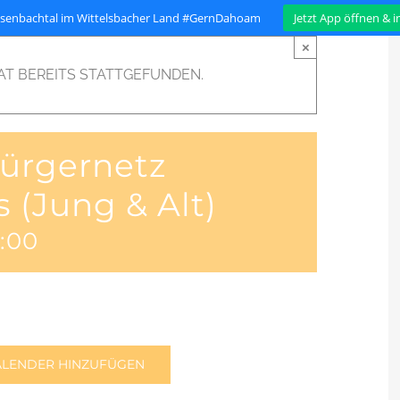
isenbachtal im Wittelsbacher Land #GernDahoam
Jetzt App öffnen & 
×
AT BEREITS STATTGEFUNDEN.
ürgernetz
 (Jung & Alt)
6:00
Stadt
Projekte
Organisation
ALENDER HINZUFÜGEN