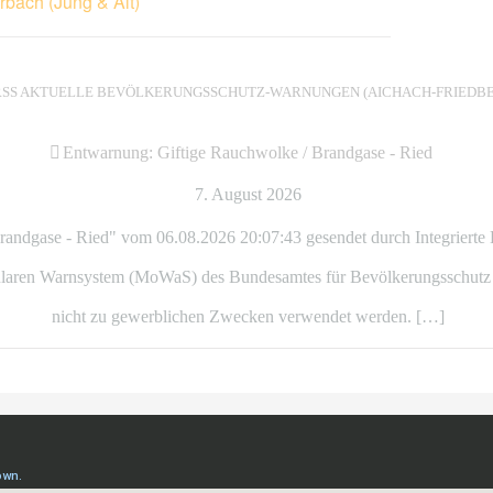
rbach (Jung & Alt)
AKTUELLE BEVÖLKERUNGSSCHUTZ-WARNUNGEN (AICHACH-FRIEDBE
Entwarnung: Giftige Rauchwolke / Brandgase - Ried
7. August 2026
andgase - Ried" vom 06.08.2026 20:07:43 gesendet durch Integrierte 
ren Warnsystem (MoWaS) des Bundesamtes für Bevölkerungsschutz und 
nicht zu gewerblichen Zwecken verwendet werden. […]