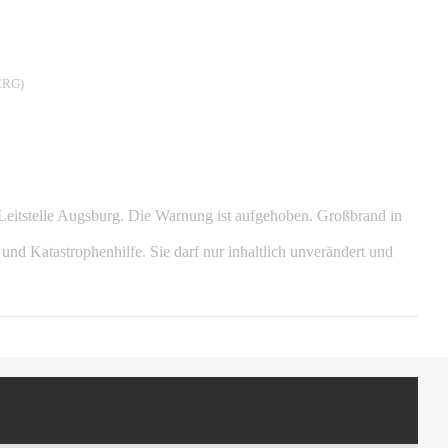
RG)
Leitstelle Augsburg. Die Warnung ist aufgehoben. Großbrand in
Katastrophenhilfe. Sie darf nur inhaltlich unverändert und