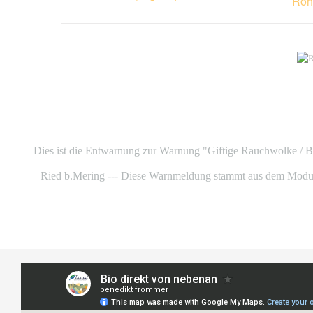
Roh
Dies ist die Entwarnung zur Warnung "Giftige Rauchwolke / Br
Ried b.Mering --- Diese Warnmeldung stammt aus dem Modula