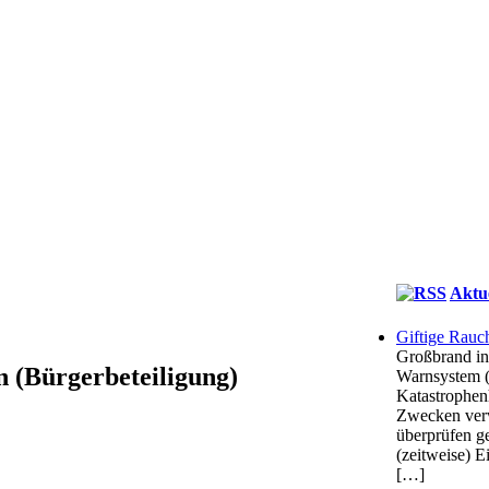
Aktu
Giftige Rauc
Großbrand in
(Bürgerbeteiligung)
Warnsystem 
Katastrophenh
Zwecken verw
überprüfen g
(zeitweise) E
[…]