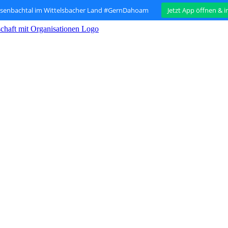
isenbachtal im Wittelsbacher Land #GernDahoam
Jetzt App öffnen & 