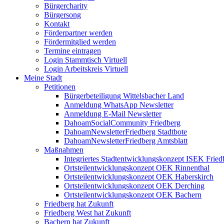
Bürgercharity
Bürgersong
Kontakt
Förderpartner werden
Fördermitglied werden
Termine eintragen
Login Stammtisch Virtuell
Login Arbeitskreis Virtuell
Meine Stadt
Petitionen
Bürgerbeteiligung Wittelsbacher Land
Anmeldung WhatsApp Newsletter
Anmeldung E-Mail Newsletter
DahoamSocialCommunity Friedberg
DahoamNewsletterFriedberg Stadtbote
DahoamNewsletterFriedberg Amtsblatt
Maßnahmen
Integriertes Stadtentwicklungskonzept ISEK Fried
Ortsteilentwicklungskonzept OEK Rinnenthal
Ortsteilentwicklungskonzept OEK Haberskirch
Ortsteilentwicklungskonzept OEK Derching
Ortsteilentwicklungskonzept OEK Bachern
Friedberg hat Zukunft
Friedberg West hat Zukunft
Bachern hat Zukunft