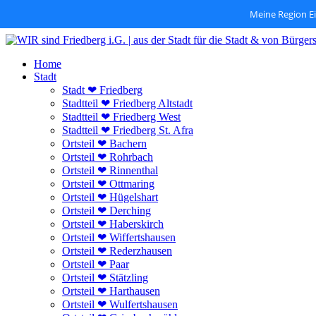
Meine Region E
Zum
Inhalt
Home
springen
Stadt
Stadt ❤ Friedberg
Stadtteil ❤ Friedberg Altstadt
Stadtteil ❤ Friedberg West
Stadtteil ❤ Friedberg St. Afra
Ortsteil ❤ Bachern
Ortsteil ❤ Rohrbach
Ortsteil ❤ Rinnenthal
Ortsteil ❤ Ottmaring
Ortsteil ❤ Hügelshart
Ortsteil ❤ Derching
Ortsteil ❤ Haberskirch
Ortsteil ❤ Wiffertshausen
Ortsteil ❤ Rederzhausen
Ortsteil ❤ Paar
Ortsteil ❤ Stätzling
Ortsteil ❤ Harthausen
Ortsteil ❤ Wulfertshausen