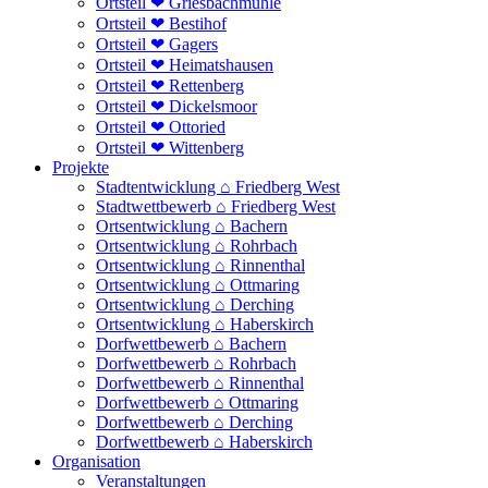
Ortsteil ❤ Griesbachmühle
Ortsteil ❤ Bestihof
Ortsteil ❤ Gagers
Ortsteil ❤ Heimatshausen
Ortsteil ❤ Rettenberg
Ortsteil ❤ Dickelsmoor
Ortsteil ❤ Ottoried
Ortsteil ❤ Wittenberg
Projekte
Stadtentwicklung ⌂ Friedberg West
Stadtwettbewerb ⌂ Friedberg West
Ortsentwicklung ⌂ Bachern
Ortsentwicklung ⌂ Rohrbach
Ortsentwicklung ⌂ Rinnenthal
Ortsentwicklung ⌂ Ottmaring
Ortsentwicklung ⌂ Derching
Ortsentwicklung ⌂ Haberskirch
Dorfwettbewerb ⌂ Bachern
Dorfwettbewerb ⌂ Rohrbach
Dorfwettbewerb ⌂ Rinnenthal
Dorfwettbewerb ⌂ Ottmaring
Dorfwettbewerb ⌂ Derching
Dorfwettbewerb ⌂ Haberskirch
Organisation
Veranstaltungen