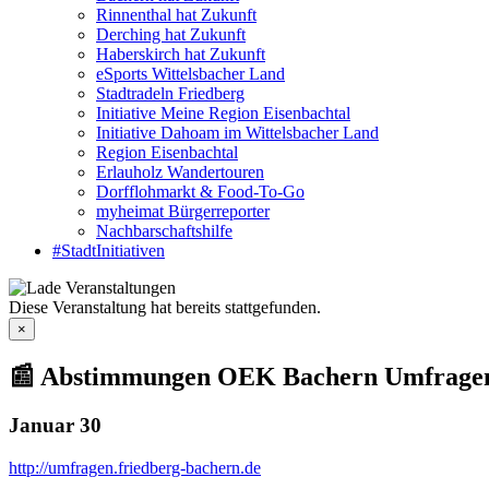
Rinnenthal hat Zukunft
Derching hat Zukunft
Haberskirch hat Zukunft
eSports Wittelsbacher Land
Stadtradeln Friedberg
Initiative Meine Region Eisenbachtal
Initiative Dahoam im Wittelsbacher Land
Region Eisenbachtal
Erlauholz Wandertouren
Dorfflohmarkt & Food-To-Go
myheimat Bürgerreporter
Nachbarschaftshilfe
#StadtInitiativen
Diese Veranstaltung hat bereits stattgefunden.
×
📰 Abstimmungen OEK Bachern Umfragen 
Januar 30
http://umfragen.friedberg-bachern.de