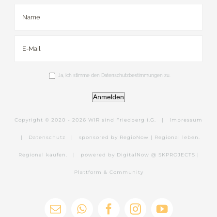
Ja, ich stimme den Datenschutzbestimmungen zu.
Anmelden
Copyright © 2020 -
2026 WIR sind Friedberg i.G. |
Impressum
|
Datenschutz
|
sponsored by RegioNow | Regional leben.
Regional kaufen.
|
powered by DigitalNow @ SKPROJECTS |
Plattform & Community
E-
WhatsApp
Facebook
Instagram
YouTube