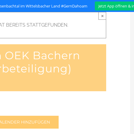
isenbachtal im Wittelsbacher Land #GernDahoam
Jetzt App öffnen & 
×
AT BEREITS STATTGEFUNDEN.
 OEK Bachern
beteiligung)
Stadt
Projekte
Organisation
ALENDER HINZUFÜGEN