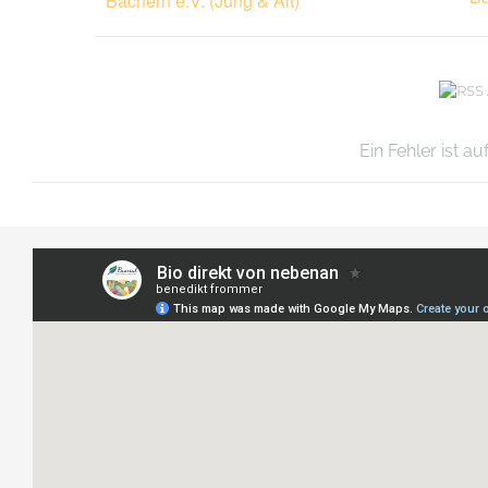
Bachern e.V. (Jung & Alt)
Ein Fehler ist a