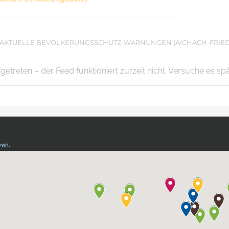
AKTUELLE BEVÖLKERUNGSSCHUTZ-WARNUNGEN (AICHACH-FRIE
ufgetreten – der Feed funktioniert zurzeit nicht. Versuche es sp