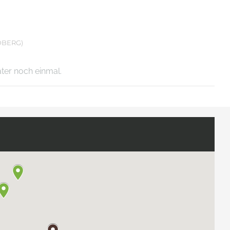
DBERG)
äter noch einmal.