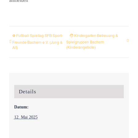
anmelden
⚽ Fußball Spieltag SFB Sport-
🧒 Kindergarten Betreuung &
Spielgruppen Bachern
Freunde Bachern e.V. (Jung &
(Kinderangebote)
Alt)
Details
Datum:
12. Mai 2025