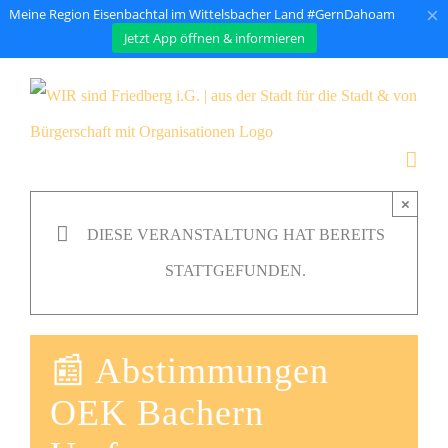
×
Meine Region Eisenbachtal im Wittelsbacher Land #GernDahoam
Jetzt App öffnen & informieren
Zum
Inhalt
springen
×
DIESE VERANSTALTUNG HAT BEREITS
STATTGEFUNDEN.
📰 Abstimmungen
OEK Bachern