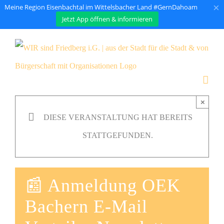
×
Meine Region Eisenbachtal im Wittelsbacher Land #GernDahoam
Jetzt App öffnen & informieren
Zum
Inhalt
springen
×
DIESE VERANSTALTUNG HAT BEREITS
STATTGEFUNDEN.
📰 Anmeldung OEK
Bachern E-Mail