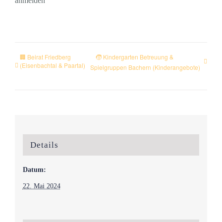
anmelden
🏢 Beirat Friedberg
🧒 Kindergarten Betreuung &
(Eisenbachtal & Paartal)
Spielgruppen Bachern (Kinderangebote)
Details
Datum:
22. Mai 2024