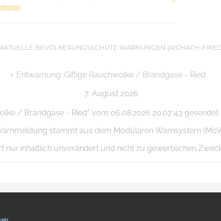
ebote)
AKTUELLE BEVÖLKERUNGSSCHUTZ-WARNUNGEN (AICHACH-FRIE
Entwarnung: Giftige Rauchwolke / Brandgase - Ried
7. August 2026
olke / Brandgase - Ried" vom 06.08.2026 20:07:43 gesendet du
se Warnmeldung stammt aus dem Modularen Warnsystem (Mo
arf nur inhaltlich unverändert und nicht zu gewerblichen Zwe