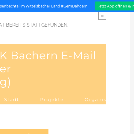
isenbachtal im Wittelsbacher Land #GernDahoam
Jetzt App öffnen & 
×
AT BEREITS STATTGEFUNDEN.
K Bachern E-Mail
er
g)
Stadt
Projekte
Organisation