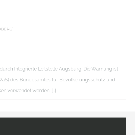
DBERG)
rch Integrierte Leitstelle Augsburg. Die Warnung ist
WaS) des Bundesamtes für Bevölkerungsschutz und
cken verwendet werden. […]