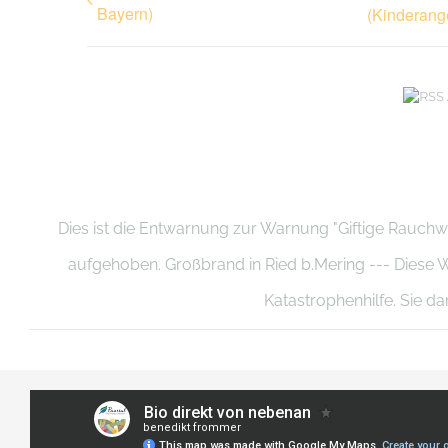
Bayern)
(Kinderang
Dies ist die Entwarnung zur Warnung "Giftige Rauchw
aufgehoben. Großbrand in Ried b.Mering --- Die
Katastrophenhilfe. Sie d