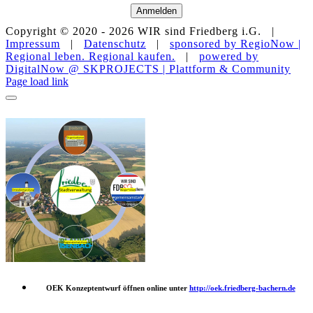
Anmelden
Copyright © 2020 -
2026 WIR sind Friedberg i.G. |
Impressum
|
Datenschutz
|
sponsored by RegioNow |
Regional leben. Regional kaufen.
|
powered by
DigitalNow @ SKPROJECTS | Plattform & Community
E-
WhatsApp
Facebook
Instagram
YouTube
Page load link
Mail
OEK Konzeptentwurf öffnen online unter
http://oek.friedberg-bachern.de