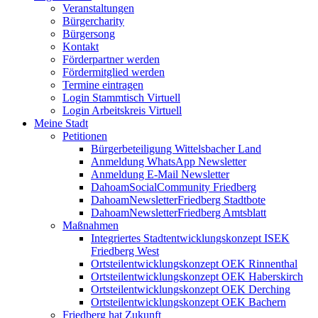
Veranstaltungen
Bürgercharity
Bürgersong
Kontakt
Förderpartner werden
Fördermitglied werden
Termine eintragen
Login Stammtisch Virtuell
Login Arbeitskreis Virtuell
Meine Stadt
Petitionen
Bürgerbeteiligung Wittelsbacher Land
Anmeldung WhatsApp Newsletter
Anmeldung E-Mail Newsletter
DahoamSocialCommunity Friedberg
DahoamNewsletterFriedberg Stadtbote
DahoamNewsletterFriedberg Amtsblatt
Maßnahmen
Integriertes Stadtentwicklungskonzept ISEK
Friedberg West
Ortsteilentwicklungskonzept OEK Rinnenthal
Ortsteilentwicklungskonzept OEK Haberskirch
Ortsteilentwicklungskonzept OEK Derching
Ortsteilentwicklungskonzept OEK Bachern
Friedberg hat Zukunft