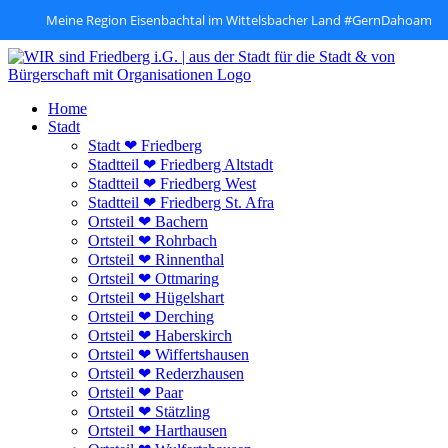
Meine Region Eisenbachtal im Wittelsbacher Land #GernDahoam
Zum
Inhalt
springen
Home
Stadt
Stadt ❤ Friedberg
Stadtteil ❤ Friedberg Altstadt
Stadtteil ❤ Friedberg West
Stadtteil ❤ Friedberg St. Afra
Ortsteil ❤ Bachern
Ortsteil ❤ Rohrbach
Ortsteil ❤ Rinnenthal
Ortsteil ❤ Ottmaring
Ortsteil ❤ Hügelshart
Ortsteil ❤ Derching
Ortsteil ❤ Haberskirch
Ortsteil ❤ Wiffertshausen
Ortsteil ❤ Rederzhausen
Ortsteil ❤ Paar
Ortsteil ❤ Stätzling
Ortsteil ❤ Harthausen