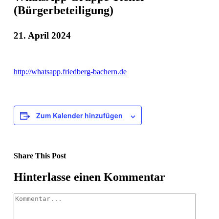
(Bürgerbeteiligung)
21. April 2024
http://whatsapp.friedberg-bachern.de
Zum Kalender hinzufügen
Share This Post
Facebook
X
LinkedIn
Pinterest
Hinterlasse einen Kommentar
Kommentar