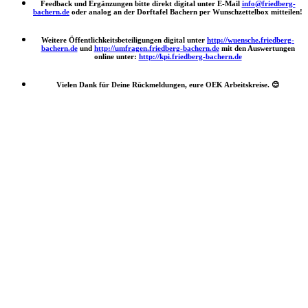
Feedback und Ergänzungen bitte direkt digital unter E-Mail
info@friedberg-
bachern.de
oder analog an der Dorftafel Bachern per Wunschzettelbox mitteilen!
Weitere Öffentlichkeitsbeteiligungen digital unter
http://wuensche.friedberg-
bachern.de
und
http://umfragen.friedberg-bachern.de
mit den Auswertungen
online unter:
http://kpi.friedberg-bachern.de
Vielen Dank für Deine Rückmeldungen, eure OEK Arbeitskreise.
😊
Nach
oben