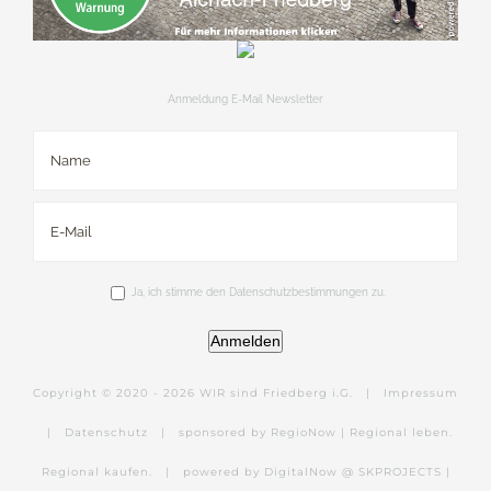
Anmeldung E-Mail Newsletter
Ja, ich stimme den Datenschutzbestimmungen zu.
Anmelden
Copyright © 2020 -
2026 WIR sind Friedberg i.G. |
Impressum
|
Datenschutz
|
sponsored by RegioNow | Regional leben.
Regional kaufen.
|
powered by DigitalNow @ SKPROJECTS |