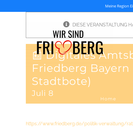
Meine Region E
Zum
DIESE VERANSTALTUNG H
Inhalt
springen
📰 Digitales Amtsb
Friedberg Bayern
Stadtbote)
Juli 8
Home
https://www.friedberg.de/politik-verwaltung/ra