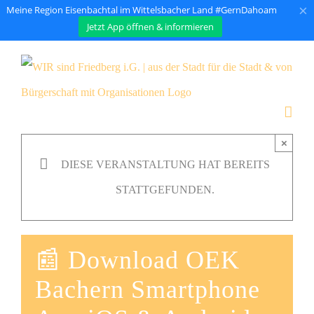
×
Meine Region Eisenbachtal im Wittelsbacher Land #GernDahoam
Jetzt App öffnen & informieren
Zum
Inhalt
springen
×
DIESE VERANSTALTUNG HAT BEREITS
STATTGEFUNDEN.
📰 Download OEK
Bachern Smartphone