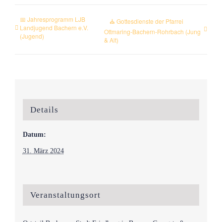
📅 Jahresprogramm LJB
⛪ Gottesdienste der Pfarrei
Landjugend Bachern e.V.
Ottmaring-Bachern-Rohrbach (Jung
(Jugend)
& Alt)
Details
Datum:
31. März 2024
Veranstaltungsort